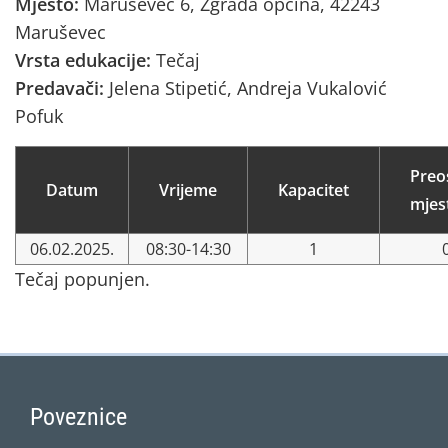
Mjesto:
Maruševec 6, Zgrada općina, 42243
Maruševec
Vrsta edukacije:
Tečaj
Predavači:
Jelena Stipetić, Andreja Vukalović
Pofuk
Preo
Datum
Vrijeme
Kapacitet
mjes
06.02.2025.
08:30-14:30
1
Tečaj popunjen.
Poveznice