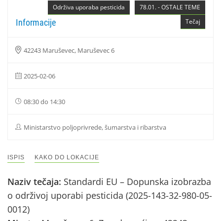
Održiva uporaba pesticida
78.01. - OSTALE TEME
Informacije
Tečaj
42243 Maruševec, Maruševec 6
2025-02-06
08:30 do 14:30
Ministarstvo poljoprivrede, šumarstva i ribarstva
ISPIS
KAKO DO LOKACIJE
Naziv tečaja:
Standardi EU – Dopunska izobrazba
o održivoj uporabi pesticida (2025-143-32-980-05-
0012)