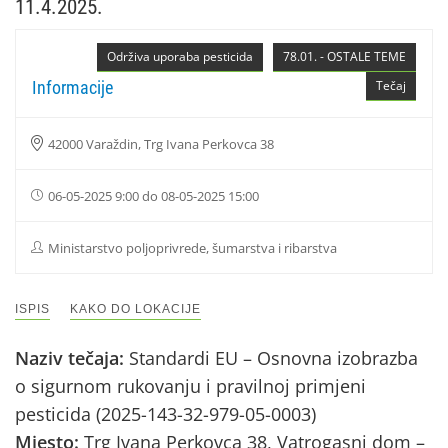
11.4.2025.
Održiva uporaba pesticida
78.01. - OSTALE TEME
Informacije
Tečaj
42000 Varaždin, Trg Ivana Perkovca 38
06-05-2025 9:00 do 08-05-2025 15:00
Ministarstvo poljoprivrede, šumarstva i ribarstva
ISPIS
KAKO DO LOKACIJE
Naziv tečaja:
Standardi EU – Osnovna izobrazba
o sigurnom rukovanju i pravilnoj primjeni
pesticida (2025-143-32-979-05-0003)
Mjesto:
Trg Ivana Perkovca 38, Vatrogasni dom –