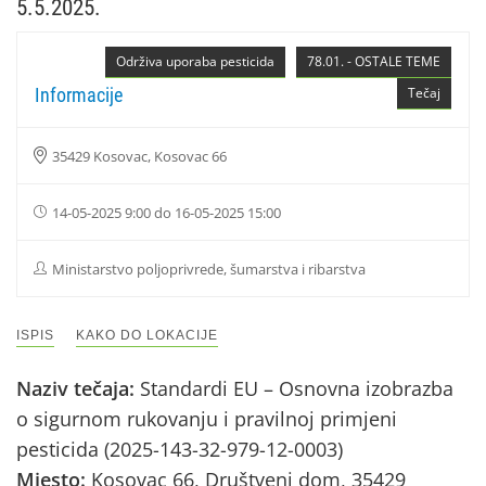
5.5.2025.
Održiva uporaba pesticida
78.01. - OSTALE TEME
Informacije
Tečaj
35429 Kosovac, Kosovac 66
14-05-2025 9:00 do 16-05-2025 15:00
Ministarstvo poljoprivrede, šumarstva i ribarstva
ISPIS
KAKO DO LOKACIJE
Naziv tečaja:
Standardi EU – Osnovna izobrazba
o sigurnom rukovanju i pravilnoj primjeni
pesticida (2025-143-32-979-12-0003)
Mjesto:
Kosovac 66, Društveni dom, 35429