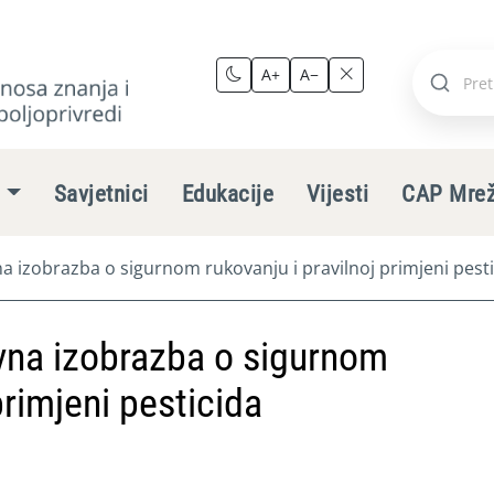
A+
A−
Pretraži
stranic
e
Savjetnici
Edukacije
Vijesti
CAP Mre
 izobrazba o sigurnom rukovanju i pravilnoj primjeni pest
vna izobrazba o sigurnom
primjeni pesticida