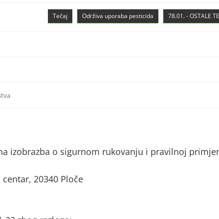
Tečaj
Održiva uporaba pesticida
78.01. - OSTALE 
stva
a izobrazba o sigurnom rukovanju i pravilnoj primje
 centar, 20340 Ploče