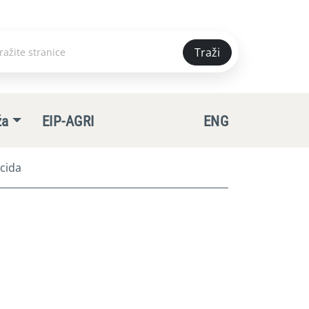
Traži
e
ža
EIP-AGRI
ENG
icida