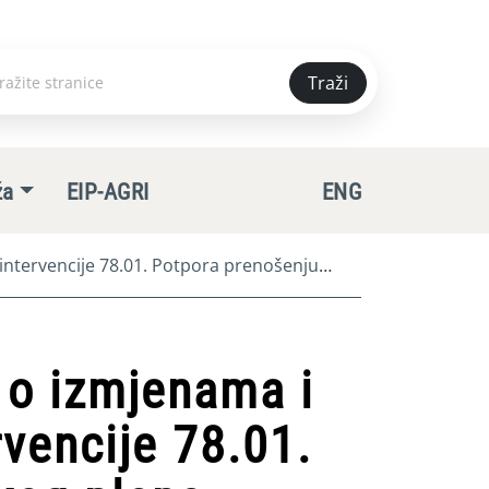
Traži
e
ža
EIP-AGRI
ENG
intervencije 78.01. Potpora prenošenju
k o izmjenama i
vencije 78.01.