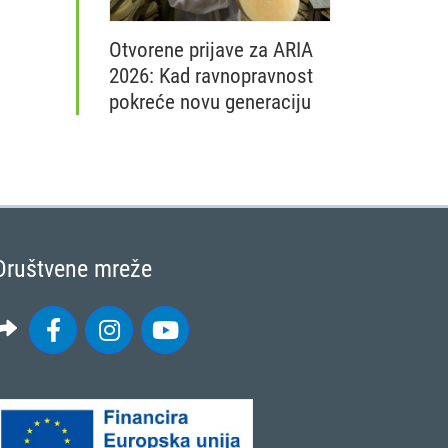
Otvorene prijave za ARIA
2026: Kad ravnopravnost
pokreće novu generaciju
Nacionalna mreža Zajedničke poljoprivred
Društvene mreže