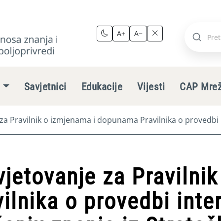
A+
A−
Pretraži
stranic
e
Savjetnici
Edukacije
Vijesti
CAP Mre
 za Pravilnik o izmjenama i dopunama Pravilnika o provedbi 
rivredne politike Republike Hrvatske 2023. – 2027.
vjetovanje za Pravilni
lnika o provedbi inter