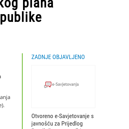
kog plana
epublike
ZADNJE OBJAVLJENO
a
vanja
).
Otvoreno e-Savjetovanje s
javnošću za Prijedlog