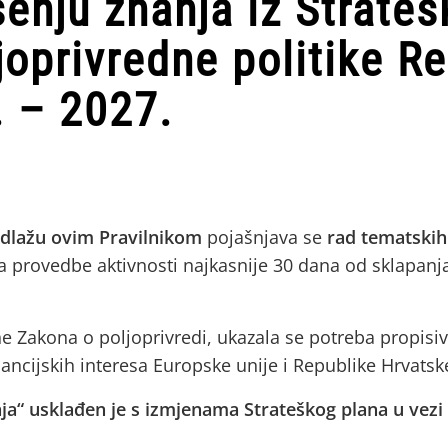
enju znanja iz Strateš
joprivredne politike R
. – 2027.
dlažu ovim Pravilnikom
pojašnjava se
rad tematskih
a provedbe aktivnosti najkasnije 30 dana od sklapanj
e Zakona o poljoprivredi, ukazala se potreba propisi
nancijskih interesa Europske unije i Republike Hrvatske
ja“ usklađen je s izmjenama Strateškog plana u vezi