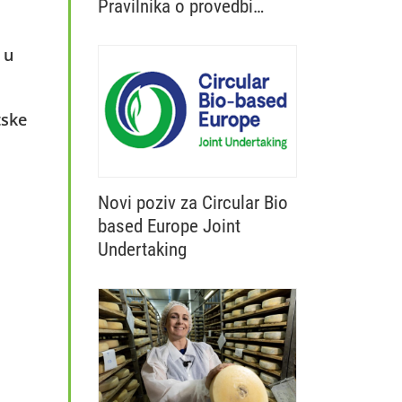
Pravilnika o provedbi
Ministarstvo poljoprivrede, šumarstva i 
izravne potpore
poljoprivredi i IAKS mjera
 u
ruralnog razvoja za 2027.
godinu
tske
Novi poziv za Circular Bio
based Europe Joint
Undertaking
Otvoren je novi poziv Circular Bio base