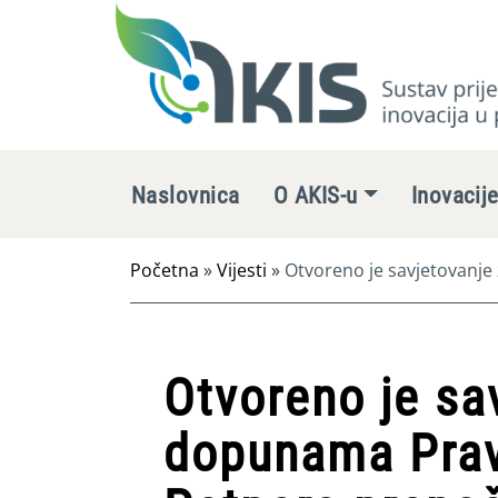
Naslovnica
O AKIS-u
Inovacij
Početna
»
Vijesti
»
Otvoreno je savjetovanje
znanja iz Strateškog plana Zajedničke poljop
Otvoreno je sa
dopunama Pravi