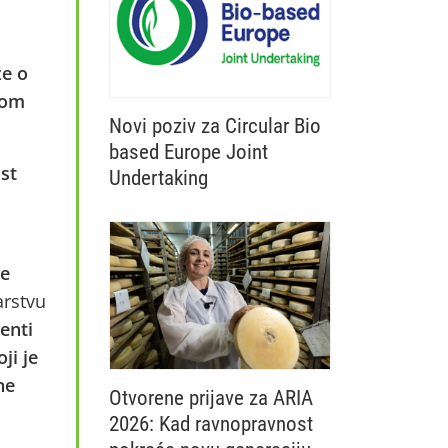
godinu
ze o
nom
Novi poziv za Circular Bio
based Europe Joint
st
Undertaking
u
Otvoren je novi poziv Circular Bio base
ne
arstvu
enti
ji je
ne
Otvorene prijave za ARIA
2026: Kad ravnopravnost