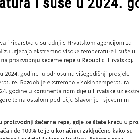
atura i suše u 2024. g
va i ribarstva u suradnji s Hrvatskom agencijom za
alizu utjecaja ekstremno visoke temperature i suše u
 na proizvodnju šećerne repe u Republici Hrvatskoj.
u 2024. godine, u odnosu na višegodišnji prosjek,
rature. Razdoblje ekstremno visokih temperatura
2024. godine u kontinentalnom dijelu Hrvatske uz eks
gore te na ostalom području Slavonije i sjevernim
u proizvodnji šećerne repe, gdje se štete kreću u pro
ača i do 100% te je u konačnici zaključeno kako su