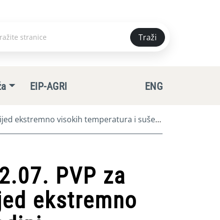
Traži
e
ža
EIP-AGRI
ENG
slijed ekstremno visokih temperatura i suše u
32.07. PVP za
ijed ekstremno