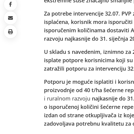
ekstremne suše značajno smanjile p
Za potrebe intervencije 32.07. PVP 
isplaćena, korisnik mora isporučit
isporučenim količinama dostaviti Ag
razvoju najkasnije do 31. siječnja 2
U skladu s navedenim, iznimno za 
isplate potpore korisnicima koji s
zatražili potporu za intervenciju 3
Potporu je moguće isplatiti i korisn
proizvodnje od 40 t/ha šećerne re
i ruralnom razvoju
najkasnije do 31
o isporučenoj količini šećerne repe 
izdan od strane otkupljivača iz koje
zadovoljava potrebnu kvalitetu za 