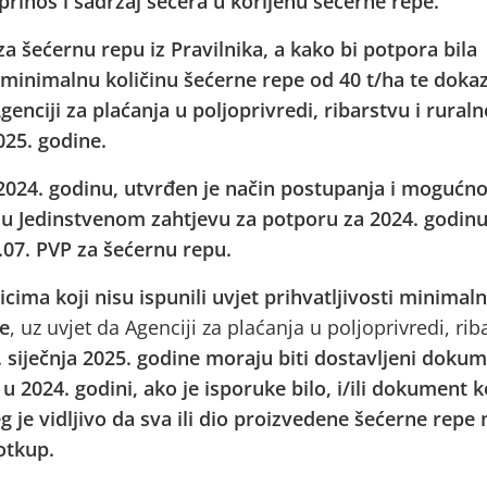
rinos i sadržaj šećera u korijenu šećerne repe.
za šećernu repu iz Pravilnika, a kako bi potpora bila
i minimalnu količinu šećerne repe od 40 t/ha te doka
enciji za plaćanja u poljoprivredi, ribarstvu i rural
025. godine.
2024. godinu, utvrđen je način postupanja i mogućno
u u Jedinstvenom zahtjevu za potporu za 2024. godin
2.07. PVP za šećernu repu.
icima koji nisu ispunili uvjet prihvatljivosti minimal
pe
, uz uvjet da Agenciji za plaćanja u poljoprivredi, rib
. siječnja 2025. godine moraju biti dostavljeni dokum
u 2024. godini, ako je isporuke bilo, i/ili dokument ko
g je vidljivo da sva ili dio proizvedene šećerne repe 
otkup.