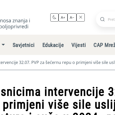
A+
A−
Pretraži
stranic
e
Savjetnici
Edukacije
Vijesti
CAP Mre
tervencije 32.07. PVP za šećernu repu o primjeni više sile u
isnicima intervencije 
 primjeni više sile usl