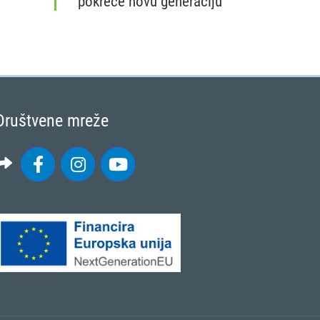
pokreće novu generaciju
Nacionalna mreža Zajedničke poljoprivred
Društvene mreže