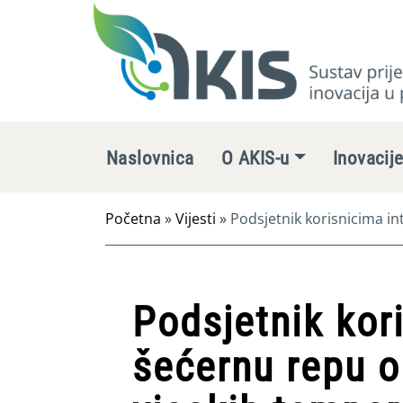
Naslovnica
O AKIS-u
Inovacij
Početna
»
Vijesti
»
Podsjetnik korisnicima in
2024. godini
Podsjetnik kor
šećernu repu o