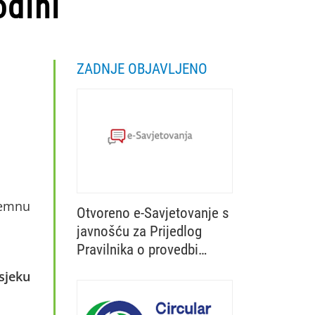
odini
ZADNJE OBJAVLJENO
tremnu
Otvoreno e-Savjetovanje s
javnošću za Prijedlog
Pravilnika o provedbi
Ministarstvo poljoprivrede, šumarstva i 
izravne potpore
sjeku
poljoprivredi i IAKS mjera
ruralnog razvoja za 2027.