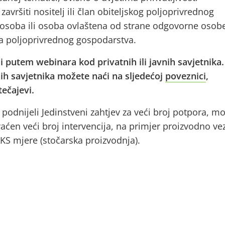
avršiti nositelj ili član obiteljskog poljoprivrednog
soba ili osoba ovlaštena od strane odgovorne osob
ika poljoprivrednog gospodarstva.
 putem webinara kod privatnih ili javnih savjetnika.
nih savjetnika možete naći na sljedećoj
poveznici
,
tečajevi.
 podnijeli Jedinstveni zahtjev za veći broj potpora, m
aćen veći broj intervencija, na primjer proizvodno ve
AKS mjere (stočarska proizvodnja).