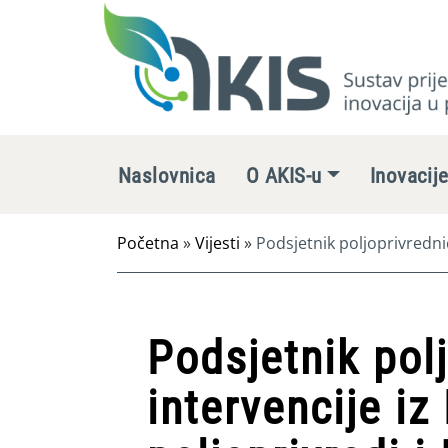
Naslovnica
O AKIS-u
Inovacij
Početna
»
Vijesti
»
Podsjetnik poljoprivredni
mjera ruralnog razvoja za 2024. godinu
Podsjetnik pol
intervencije iz