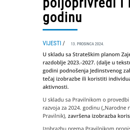
poljoprivredi i
godinu
VIJESTI
/
13. PROSINCA 2024.
U skladu sa Strateškim planom Zaje
razdoblje 2023.-2027. (dalje u tekst
godini podnošenja Jedinstvenog zah
tečaj izobrazbe ili koristiti indivi
aktivnosti.
U skladu sa Pravilnikom o provedbi 
razvoja za 2024. godinu („Narodne nov
Pravilnik),
završena izobrazba koris
Izobrazbu prema Pravilnikom propisa