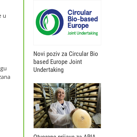
poljoprivredi i IAKS mjera
ruralnog razvoja za 2027.
e u
godinu
Novi poziv za Circular Bio
based Europe Joint
ogu
Undertaking
zana
Otvoren je novi poziv Circular Bio base
Otvorene prijave za ARIA