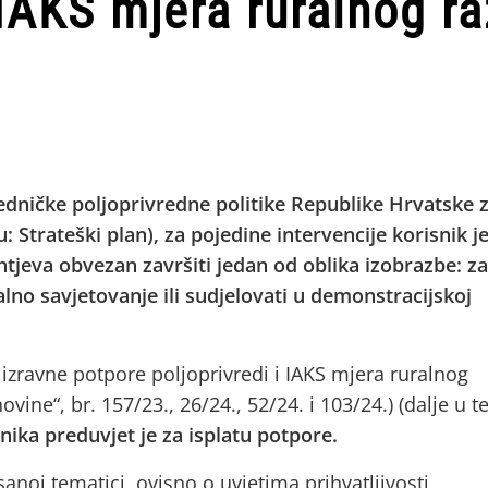
 IAKS mjera ruralnog r
dničke poljoprivredne politike Republike Hrvatske 
u: Strateški plan), za pojedine intervencije korisnik j
tjeva obvezan završiti jedan od oblika izobrazbe: za
dualno savjetovanje ili sudjelovati u demonstracijskoj
izravne potpore poljoprivredi i IAKS mjera ruralnog
ine“, br. 157/23., 26/24., 52/24. i 103/24.) (dalje u t
nika preduvjet je za isplatu potpore.
noj tematici, ovisno o uvjetima prihvatljivosti