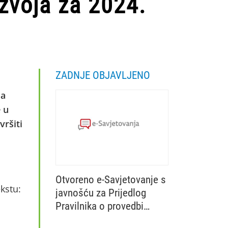
azvoja za 2024.
ZADNJE OBJAVLJENO
za
e u
vršiti
Otvoreno e-Savjetovanje s
ekstu:
javnošću za Prijedlog
Pravilnika o provedbi
Ministarstvo poljoprivrede, šumarstva i 
izravne potpore