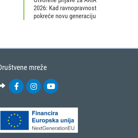
2026: Kad ravnopravnost
pokreće novu generaciju
Nacionalna mreža Zajedničke poljoprivred
Društvene mreže