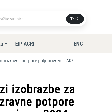
Traži
e
ža
EIP-AGRI
ENG
dbi izravne potpore poljoprivredi i IAKS
zi izobrazbe za
 izravne potpore