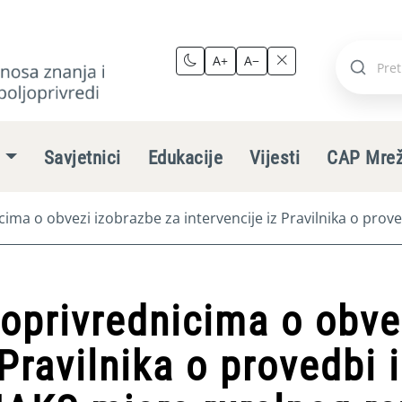
A+
A−
Pretraži
stranic
e
Savjetnici
Edukacije
Vijesti
CAP Mre
cima o obvezi izobrazbe za intervencije iz Pravilnika o prove
joprivrednicima o obve
 Pravilnika o provedbi