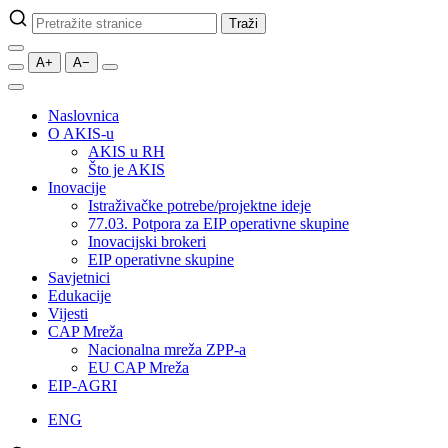
Pretraži
Traži
stranice
A+
A−
Naslovnica
O AKIS-u
AKIS u RH
Što je AKIS
Inovacije
Istraživačke potrebe/projektne ideje
77.03. Potpora za EIP operativne skupine
Inovacijski brokeri
EIP operativne skupine
Savjetnici
Edukacije
Vijesti
CAP Mreža
Nacionalna mreža ZPP-a
EU CAP Mreža
EIP-AGRI
ENG