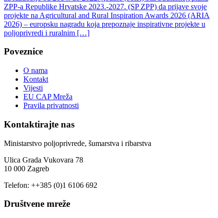
ZPP-a Republike Hrvatske 2023.-2027. (SP ZPP) da prijave svoje
projekte na Agricultural and Rural Inspiration Awards 2026 (ARIA
2026) – europsku nagradu koja prepoznaje inspirativne projekte u
poljoprivredi i ruralnim […]
Poveznice
O nama
Kontakt
Vijesti
EU CAP Mreža
Pravila privatnosti
Kontaktirajte nas
Ministarstvo poljoprivrede, šumarstva i ribarstva
Ulica Grada Vukovara 78
10 000 Zagreb
Telefon: ++385 (0)1 6106 692
Društvene mreže