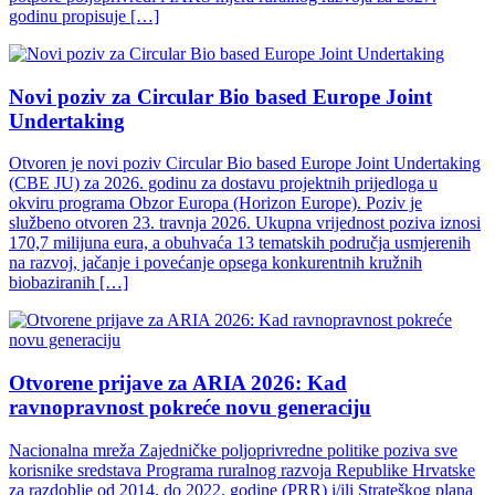
godinu propisuje […]
Novi poziv za Circular Bio based Europe Joint
Undertaking
Otvoren je novi poziv Circular Bio based Europe Joint Undertaking
(CBE JU) za 2026. godinu za dostavu projektnih prijedloga u
okviru programa Obzor Europa (Horizon Europe). Poziv je
službeno otvoren 23. travnja 2026. Ukupna vrijednost poziva iznosi
170,7 milijuna eura, a obuhvaća 13 tematskih područja usmjerenih
na razvoj, jačanje i povećanje opsega konkurentnih kružnih
biobaziranih […]
Otvorene prijave za ARIA 2026: Kad
ravnopravnost pokreće novu generaciju
Nacionalna mreža Zajedničke poljoprivredne politike poziva sve
korisnike sredstava Programa ruralnog razvoja Republike Hrvatske
za razdoblje od 2014. do 2022. godine (PRR) i/ili Strateškog plana