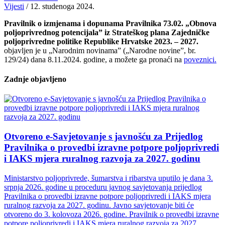
Vijesti
/
12. studenoga 2024.
Pravilnik o izmjenama i dopunama Pravilnika 73.02. „Obnova
poljoprivrednog potencijala” iz Strateškog plana Zajedničke
poljoprivredne politike Republike Hrvatske 2023. – 2027.
objavljen je u „Narodnim novinama” („Narodne novine”, br.
129/24) dana 8.11.2024. godine, a možete ga pronaći na
poveznici.
Zadnje objavljeno
Otvoreno e-Savjetovanje s javnošću za Prijedlog
Pravilnika o provedbi izravne potpore poljoprivredi
i IAKS mjera ruralnog razvoja za 2027. godinu
Ministarstvo poljoprivrede, šumarstva i ribarstva uputilo je dana 3.
srpnja 2026. godine u proceduru javnog savjetovanja prijedlog
Pravilnika o provedbi izravne potpore poljoprivredi i IAKS mjera
ruralnog razvoja za 2027. godinu. Javno savjetovanje biti će
otvoreno do 3. kolovoza 2026. godine. Pravilnik o provedbi izravne
potpore poljoprivredi i IAKS mjera ruralnog razvoja za 2027.