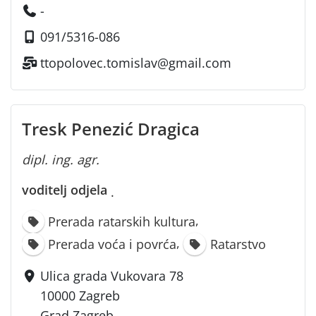
-
091/5316-086
ttopolovec.tomislav@gmail.com
Tresk Penezić Dragica
dipl. ing. agr.
voditelj odjela
·
,
Prerada ratarskih kultura
,
Prerada voća i povrća
Ratarstvo
Ulica grada Vukovara 78
10000 Zagreb
Grad Zagreb