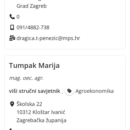
Grad Zagreb
0
091/4882-738
dragica.t-penezic@mps.hr
Tumpak Marija
mag. oec. agr.
viši stručni savjetnik
Agroekonomika
·
Školska 22
10312 Kloštar Ivanić
Zagrebačka županija