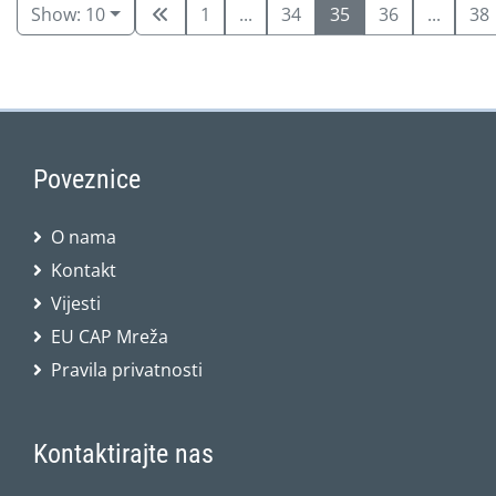
Show: 10
1
...
34
35
36
...
38
Poveznice
O nama
Kontakt
Vijesti
EU CAP Mreža
Pravila privatnosti
Kontaktirajte nas