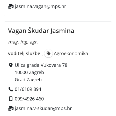
jasmina.vagan@mps.hr
Vagan Škudar Jasmina
mag. ing. agr.
voditelj službe
Agroekonomika
·
Ulica grada Vukovara 78
10000 Zagreb
Grad Zagreb
01/6109 894
099/4926 460
jasmina.v-skudar@mps.hr