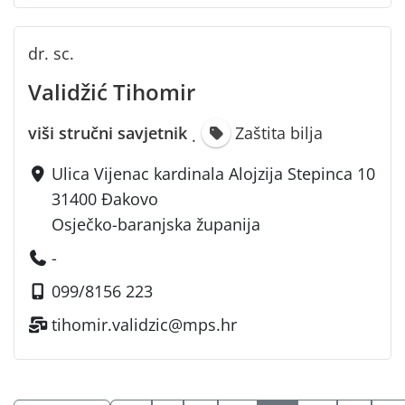
dr. sc.
Validžić Tihomir
viši stručni savjetnik
Zaštita bilja
·
Ulica Vijenac kardinala Alojzija Stepinca 10
31400 Đakovo
Osječko-baranjska županija
-
099/8156 223
tihomir.validzic@mps.hr