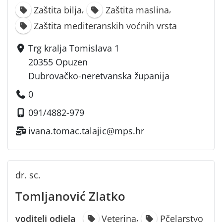
,
,
Zaštita bilja
Zaštita maslina
Zaštita mediteranskih voćnih vrsta
Trg kralja Tomislava 1
20355 Opuzen
Dubrovačko-neretvanska županija
0
091/4882-979
ivana.tomac.talajic@mps.hr
dr. sc.
Tomljanović Zlatko
,
voditelj odjela
Veterina
Pčelarstvo