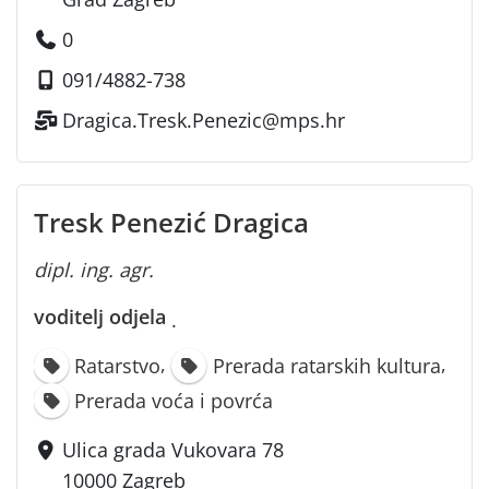
0
091/4882-738
Dragica.Tresk.Penezic@mps.hr
Tresk Penezić Dragica
dipl. ing. agr.
voditelj odjela
·
,
,
Ratarstvo
Prerada ratarskih kultura
Prerada voća i povrća
Ulica grada Vukovara 78
10000 Zagreb