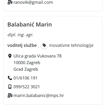
ranovik@gmail.com
Balabanić Marin
dipl. ing. agr.
voditelj službe
Inovativne tehnologije
·
Ulica grada Vukovara 78
10000 Zagreb
Grad Zagreb
01/6106 191
099/522 3021
marin.balabanic@mps.hr