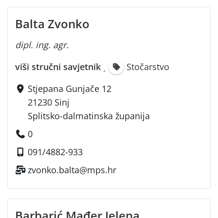
Balta Zvonko
dipl. ing. agr.
viši stručni savjetnik
Stočarstvo
·
Stjepana Gunjače 12
21230 Sinj
Splitsko-dalmatinska županija
0
091/4882-933
zvonko.balta@mps.hr
Barbarić Mađer Jelena