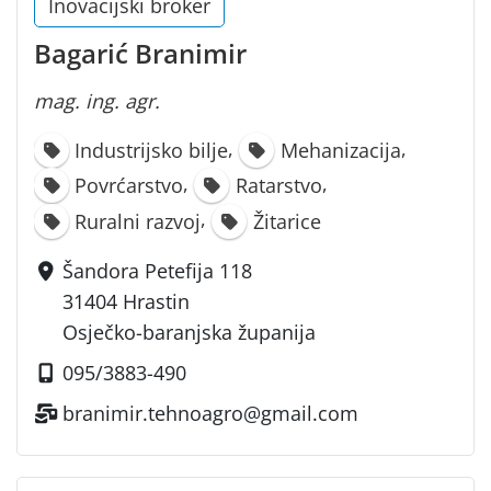
Inovacijski broker
Bagarić Branimir
mag. ing. agr.
,
,
Industrijsko bilje
Mehanizacija
,
,
Povrćarstvo
Ratarstvo
,
Ruralni razvoj
Žitarice
Šandora Petefija 118
31404 Hrastin
Osječko-baranjska županija
095/3883-490
branimir.tehnoagro@gmail.com