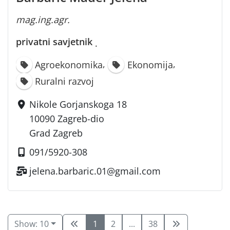
mag.ing.agr.
privatni savjetnik
·
,
,
Agroekonomika
Ekonomija
Ruralni razvoj
Nikole Gorjanskoga 18
10090 Zagreb-dio
Grad Zagreb
091/5920-308
jelena.barbaric.01@gmail.com
Show: 10
1
2
...
38