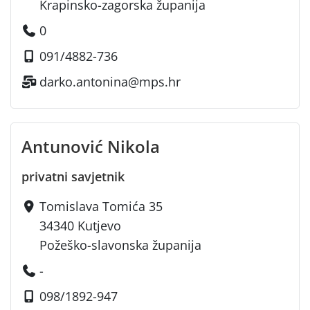
Krapinsko-zagorska županija
0
091/4882-736
darko.antonina@mps.hr
Antunović Nikola
privatni savjetnik
Tomislava Tomića 35
34340 Kutjevo
Požeško-slavonska županija
-
098/1892-947