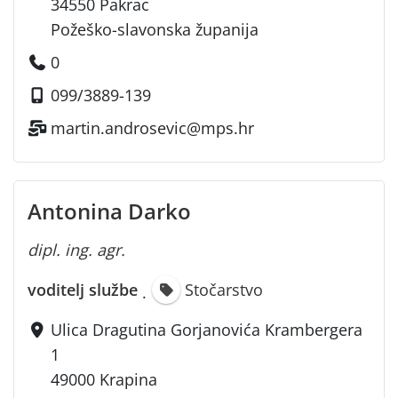
34550 Pakrac
Požeško-slavonska županija
0
099/3889-139
martin.androsevic@mps.hr
Antonina Darko
dipl. ing. agr.
voditelj službe
Stočarstvo
·
Ulica Dragutina Gorjanovića Krambergera
1
49000 Krapina