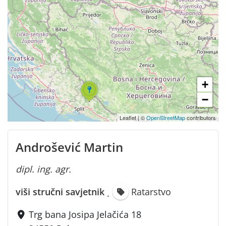
+
−
Leaflet
|
©
OpenStreetMap
contributors
Androšević Martin
dipl. ing. agr.
viši stručni savjetnik
Ratarstvo
·
Trg bana Josipa Jelačića 18