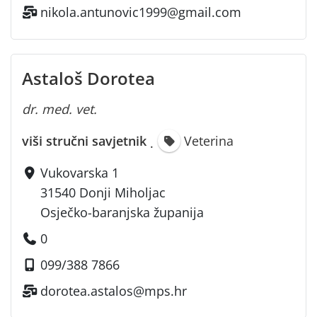
nikola.antunovic1999@gmail.com
Astaloš Dorotea
dr. med. vet.
viši stručni savjetnik
Veterina
·
Vukovarska 1
31540 Donji Miholjac
Osječko-baranjska županija
0
099/388 7866
dorotea.astalos@mps.hr