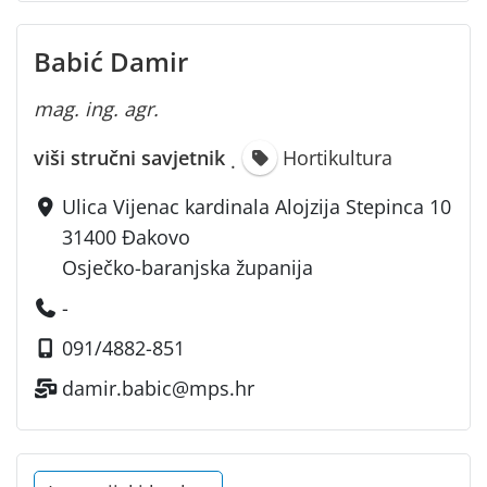
Babić Damir
mag. ing. agr.
viši stručni savjetnik
Hortikultura
·
Ulica Vijenac kardinala Alojzija Stepinca 10
31400 Đakovo
Osječko-baranjska županija
-
091/4882-851
damir.babic@mps.hr