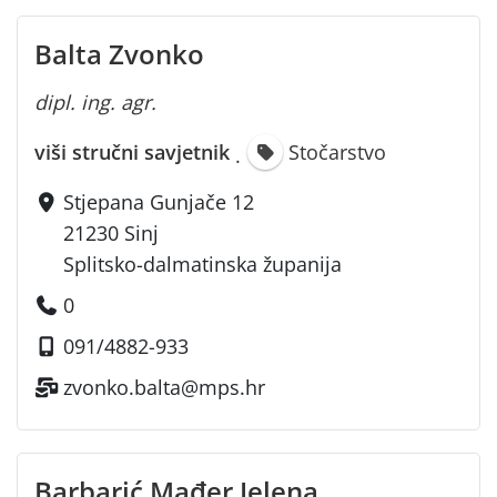
Balta Zvonko
dipl. ing. agr.
viši stručni savjetnik
Stočarstvo
·
Stjepana Gunjače 12
21230 Sinj
Splitsko-dalmatinska županija
0
091/4882-933
zvonko.balta@mps.hr
Barbarić Mađer Jelena