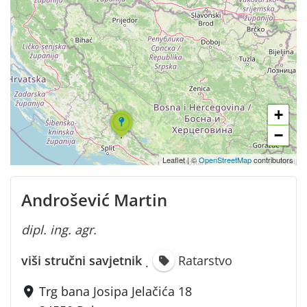
+
−
Leaflet
|
©
OpenStreetMap
contributors
Androšević Martin
dipl. ing. agr.
viši stručni savjetnik
Ratarstvo
·
Trg bana Josipa Jelačića 18