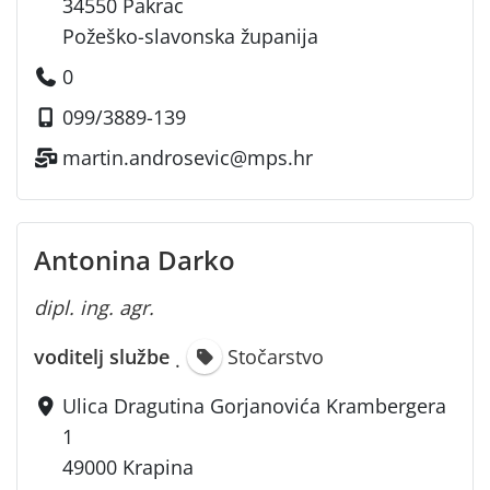
34550 Pakrac
Požeško-slavonska županija
0
099/3889-139
martin.androsevic@mps.hr
Antonina Darko
dipl. ing. agr.
voditelj službe
Stočarstvo
·
Ulica Dragutina Gorjanovića Krambergera
1
49000 Krapina