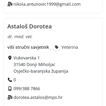
nikola.antunovic1999@gmail.com
Astaloš Dorotea
dr. med. vet.
viši stručni savjetnik
Veterina
·
Vukovarska 1
31540 Donji Miholjac
Osječko-baranjska županija
0
099/388 7866
dorotea.astalos@mps.hr