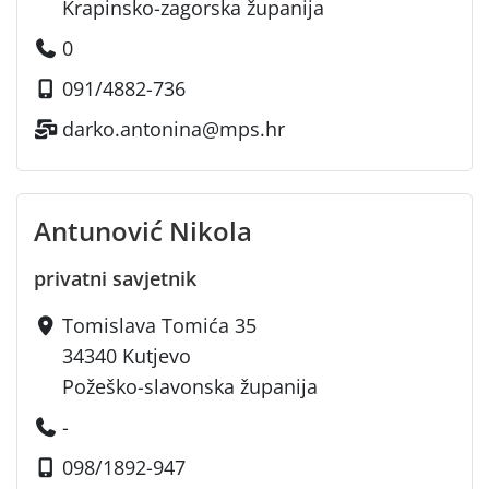
Krapinsko-zagorska županija
0
091/4882-736
darko.antonina@mps.hr
Antunović Nikola
privatni savjetnik
Tomislava Tomića 35
34340 Kutjevo
Požeško-slavonska županija
-
098/1892-947