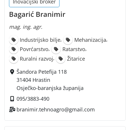
Inovacijski broker
Bagarić Branimir
mag. ing. agr.
,
,
Industrijsko bilje
Mehanizacija
,
,
Povrćarstvo
Ratarstvo
,
Ruralni razvoj
Žitarice
Šandora Petefija 118
31404 Hrastin
Osječko-baranjska županija
095/3883-490
branimir.tehnoagro@gmail.com