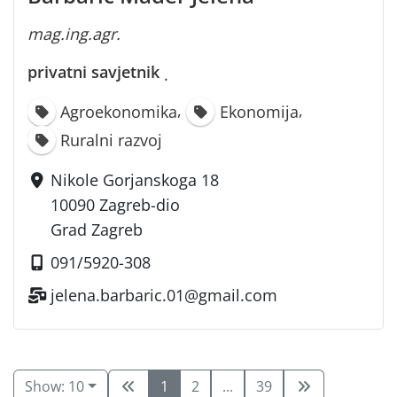
mag.ing.agr.
privatni savjetnik
·
,
,
Agroekonomika
Ekonomija
Ruralni razvoj
Nikole Gorjanskoga 18
10090 Zagreb-dio
Grad Zagreb
091/5920-308
jelena.barbaric.01@gmail.com
Show: 10
1
2
...
39