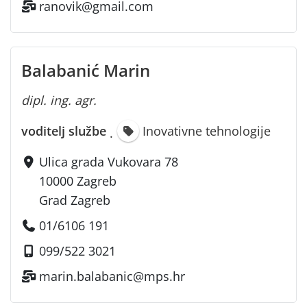
ranovik@gmail.com
Balabanić Marin
dipl. ing. agr.
voditelj službe
Inovativne tehnologije
·
Ulica grada Vukovara 78
10000 Zagreb
Grad Zagreb
01/6106 191
099/522 3021
marin.balabanic@mps.hr