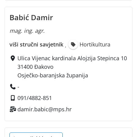
Babić Damir
mag. ing. agr.
viši stručni savjetnik
Hortikultura
·
Ulica Vijenac kardinala Alojzija Stepinca 10
31400 Đakovo
Osječko-baranjska županija
-
091/4882-851
damir.babic@mps.hr