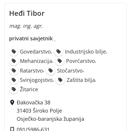
Heđi Tibor
mag. ing. agr.
privatni savjetnik
·
,
,
Govedarstvo
Industrijsko bilje
,
,
Mehanizacija
Povrćarstvo
,
,
Ratarstvo
Stočarstvo
,
,
Svinjogojstvo
Zaštita bilja
Žitarice
Đakovačka 38
31403 Široko Polje
Osječko-baranjska županija
091/5986-631