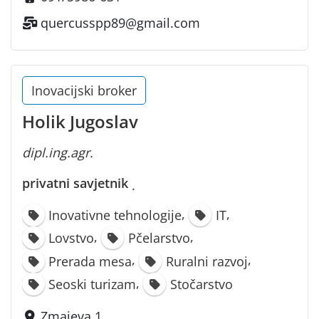
quercusspp89@gmail.com
Inovacijski broker
Holik Jugoslav
dipl.ing.agr.
privatni savjetnik
·
,
,
Inovativne tehnologije
IT
,
,
Lovstvo
Pčelarstvo
,
,
Prerada mesa
Ruralni razvoj
,
Seoski turizam
Stočarstvo
Zmajeva 1