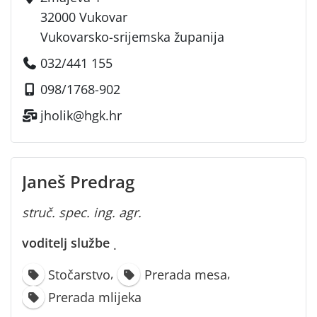
32000 Vukovar
Vukovarsko-srijemska županija
032/441 155
098/1768-902
jholik@hgk.hr
Janeš Predrag
struč. spec. ing. agr.
voditelj službe
·
,
,
Stočarstvo
Prerada mesa
Prerada mlijeka