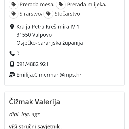
,
,
Prerada mesa
Prerada mlijeka
,
Sirarstvo
Stočarstvo
Kralja Petra Krešimira IV 1
31550 Valpovo
Osječko-baranjska županija
0
091/4882 921
Emilija.Cimerman@mps.hr
Čižmak Valerija
dipl. ing. agr.
viši stručni savjetnik
·