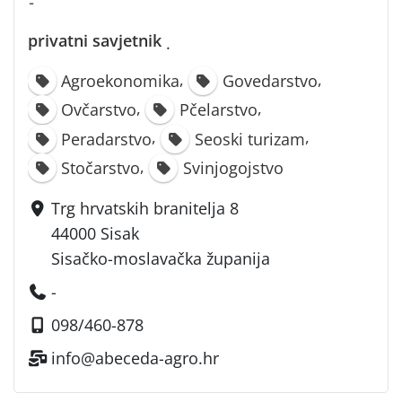
-
privatni savjetnik
·
,
,
Agroekonomika
Govedarstvo
,
,
Ovčarstvo
Pčelarstvo
,
,
Peradarstvo
Seoski turizam
,
Stočarstvo
Svinjogojstvo
Trg hrvatskih branitelja 8
44000 Sisak
Sisačko-moslavačka županija
-
098/460-878
info@abeceda-agro.hr