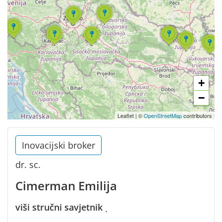
+
−
Leaflet
|
©
OpenStreetMap
contributors
Inovacijski broker
dr. sc.
Cimerman Emilija
viši stručni savjetnik
·