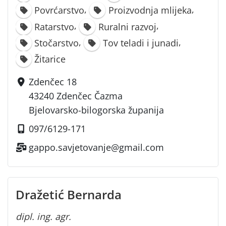
,
,
Povrćarstvo
Proizvodnja mlijeka
,
,
Ratarstvo
Ruralni razvoj
,
,
Stočarstvo
Tov teladi i junadi
Žitarice
Zdenčec 18
43240 Zdenčec Čazma
Bjelovarsko-bilogorska županija
097/6129-171
gappo.savjetovanje@gmail.com
Dražetić Bernarda
dipl. ing. agr.