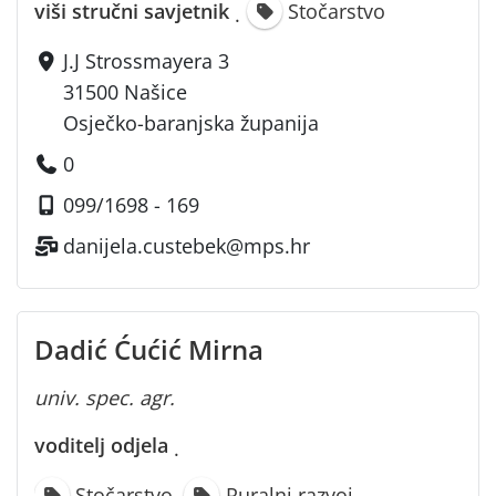
viši stručni savjetnik
Stočarstvo
·
J.J Strossmayera 3
31500 Našice
Osječko-baranjska županija
0
099/1698 - 169
danijela.custebek@mps.hr
Dadić Ćućić Mirna
univ. spec. agr.
voditelj odjela
·
,
Stočarstvo
Ruralni razvoj