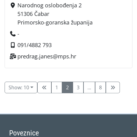
Narodnog oslobođenja 2
51306 Čabar
Primorsko-goranska županija
-
091/4882 793
predrag.janes@mps.hr
Show: 10
1
2
3
...
8
Poveznice