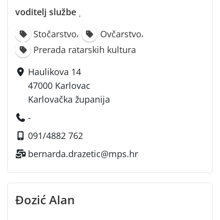
voditelj službe
·
,
,
Stočarstvo
Ovčarstvo
Prerada ratarskih kultura
Haulikova 14
47000 Karlovac
Karlovačka županija
-
091/4882 762
bernarda.drazetic@mps.hr
Đozić Alan