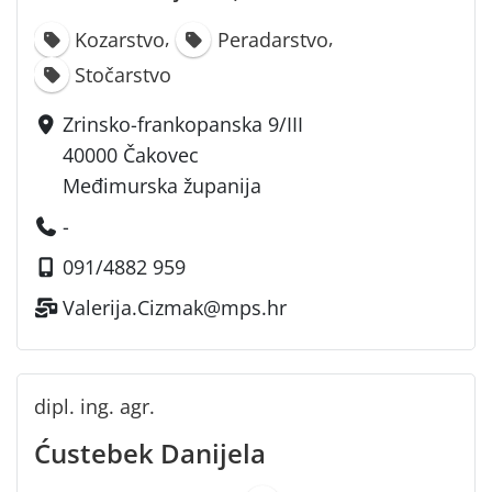
,
,
Kozarstvo
Peradarstvo
Stočarstvo
Zrinsko-frankopanska 9/III
40000 Čakovec
Međimurska županija
-
091/4882 959
Valerija.Cizmak@mps.hr
dipl. ing. agr.
Ćustebek Danijela