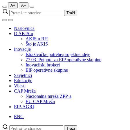
A+
A−
Pretraži
Traži
stranice
Naslovnica
O AKIS-u
AKIS u RH
Što je AKIS
Inovacije
Istraživačke potrebe/projektne ideje
77.03. Potpora za EIP operativne skupine
Inovacijski brokeri
EIP operativne skupine
Savjetnici
Edukacije
Vijesti
CAP Mreža
Nacionalna mreža ZPP-a
EU CAP Mreža
EIP-AGRI
ENG
Pretraži
Traži