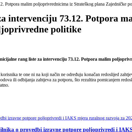
3.12. Potpora malim poljoprivrednicima iz Strateškog plana Zajedničke po
 za intervenciju 73.12. Potpora m
joprivredne politike
inicijalne rang liste za intervenciju 73.12. Potpora malim poljopri
ti i korisnika te one ni na koji način ne određuju konačan redoslijed zah
ova ili odbijanja zahtjeva za potporu, što rezultira pomicanjem redoslij
ratno.
ilnika o provedbi izravne potpore poljoprivredi i IAK