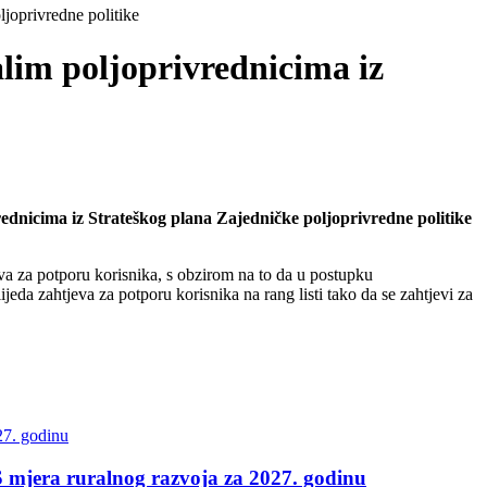
ljoprivredne politike
alim poljoprivrednicima iz
vrednicima iz Strateškog plana Zajedničke poljoprivredne politike
tjeva za potporu korisnika, s obzirom na to da u postupku
eda zahtjeva za potporu korisnika na rang listi tako da se zahtjevi za
S mjera ruralnog razvoja za 2027. godinu