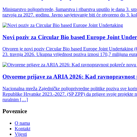
Ministarstvo poljoprivrede, šumarstva i ribarstva uputilo je dana 3. 
razvoja za 2027. godinu. Javno savjetovanje biti će otvoreno do 3. k
Novi poziv za Circular Bio based Europe Joint Unde
Otvoren je novi poziv Circular Bio based Europe Joint Undertaking 
23. travnja 2026. Ukupna vrijednost poziva iznosi 170,7 milijuna eur
Otvorene prijave za ARIA 2026: Kad ravnopravnost 
Nacionalna mreža Zajedničke poljoprivredne politike poziva sve kori
Republike Hrvatske 2023.-2027. (SP ZPP) da prijave svoje projekte n
ruralnim […]
Poveznice
O nama
Kontakt
Vijesti