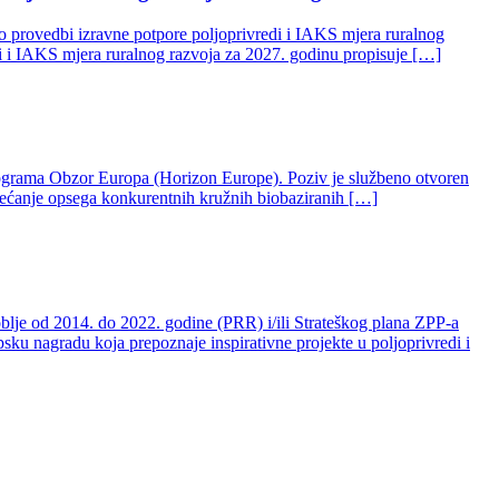
a o provedbi izravne potpore poljoprivredi i IAKS mjera ruralnog
di i IAKS mjera ruralnog razvoja za 2027. godinu propisuje […]
rograma Obzor Europa (Horizon Europe). Poziv je službeno otvoren
ovećanje opsega konkurentnih kružnih biobaziranih […]
blje od 2014. do 2022. godine (PRR) i/ili Strateškog plana ZPP-a
ku nagradu koja prepoznaje inspirativne projekte u poljoprivredi i