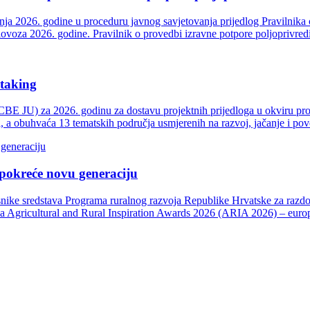
srpnja 2026. godine u proceduru javnog savjetovanja prijedlog Pravilnik
olovoza 2026. godine. Pravilnik o provedbi izravne potpore poljoprivre
rtaking
(CBE JU) za 2026. godinu za dostavu projektnih prijedloga u okviru p
a, a obuhvaća 13 tematskih područja usmjerenih na razvoj, jačanje i p
pokreće novu generaciju
snike sredstava Programa ruralnog razvoja Republike Hrvatske za razdo
a Agricultural and Rural Inspiration Awards 2026 (ARIA 2026) – europs