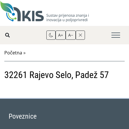
A+
A−
Početna
»
32261 Rajevo Selo, Padež 57
Poveznice