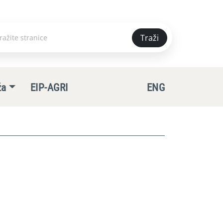
Traži
e
ža
EIP-AGRI
ENG