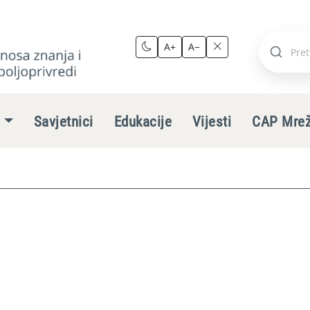
A+
A−
Pretraži
stranic
e
Savjetnici
Edukacije
Vijesti
CAP Mre