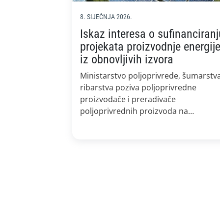
8. SIJEČNJA 2026.
Iskaz interesa o sufinanciranj
projekata proizvodnje energij
iz obnovljivih izvora
Ministarstvo poljoprivrede, šumarstva
ribarstva poziva poljoprivredne
proizvođače i prerađivače
poljoprivrednih proizvoda na
ispunjavanje ankete o interesu za
sufinanciranje projekata korištenja
obnovljivih izvora energije sredstvima
Modernizacijskog fonda. Podacima
prikupljenim na temelju ovoga iskaza
interesa ostvarit će se mogućnost
dodatnih izvora sredstava za
poljoprivredu i prehrambeno-
prerađivačku industriju za sufinancir