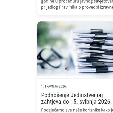
godine u proceduru javnog savjetova
prijedlog Pravilnika o provedbi izravn
potpore poljoprivredi i IAKS mjera
ruralnog razvoja za 2027. godinu. Jav
savjetovanje biti će otvoreno do 3.
kolovoza 2026. godine. Pravilnik o
provedbi izravne potpore poljoprivred
IAKS mjera ruralnog razvoja za 2027.
godinu propisuje […]
1. TRAVNJA 2026.
Podnošenje Jedinstvenog
zahtjeva do 15. svibnja 2026.
Podsjećamo sve naše korisnike kako j