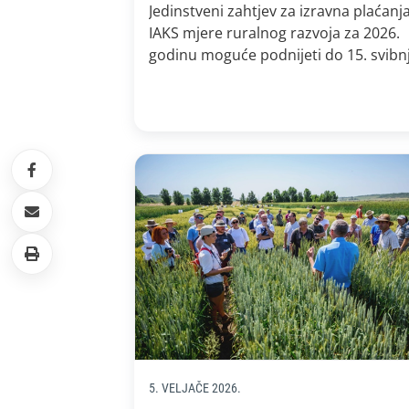
Jedinstveni zahtjev za izravna plaćanja
IAKS mjere ruralnog razvoja za 2026.
godinu moguće podnijeti do 15. svibnj
Svoj zahtjev poljoprivrednici mogu
samostalno popuniti u Agronetu, te 
mogu podnijeti na dva načina: isprinta
poslati poštom ili ga osobno donijeti 
podružnicu Agencije u svojoj županiji i
poljoprivrednici koji […]
5. VELJAČE 2026.