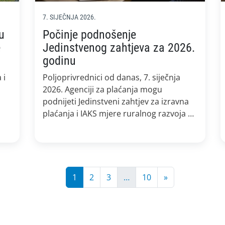
7. SIJEČNJA 2026.
u
Počinje podnošenje
e
Jedinstvenog zahtjeva za 2026.
godinu
 i
Poljoprivrednici od danas, 7. siječnja
2026. Agenciji za plaćanja mogu
podnijeti Jedinstveni zahtjev za izravna
plaćanja i IAKS mjere ruralnog razvoja za
2026. godinu. Svoj zahtjev
poljoprivrednici mogu samostalno
 iz
popuniti u Agronetu, te ga mogu
podnijeti na dva načina: a. isprintati i
poslati poštom ili ga osobno donijeti u
1
2
3
…
10
»
podružnicu Agencije u svojoj županiji ili
[…]
anje