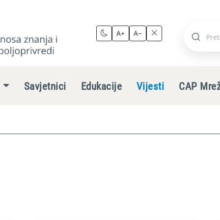
A+
A−
Pretraži
stranic
e
Savjetnici
Edukacije
Vijesti
CAP Mre