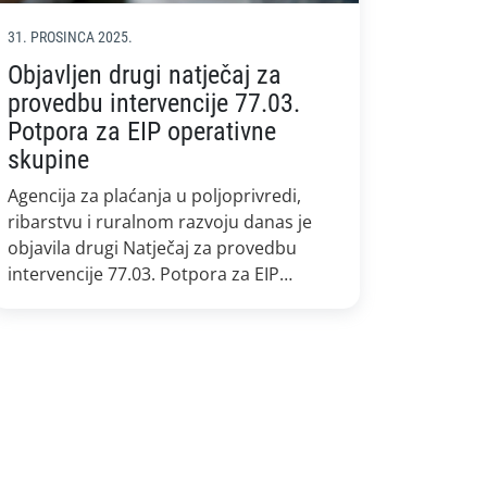
31. PROSINCA 2025.
Objavljen drugi natječaj za
provedbu intervencije 77.03.
Potpora za EIP operativne
skupine
Agencija za plaćanja u poljoprivredi,
ribarstvu i ruralnom razvoju danas je
objavila drugi Natječaj za provedbu
intervencije 77.03. Potpora za EIP
operativne skupine iz Strateškog plana
Zajedničke poljoprivredne politike
Republike Hrvatske 2023. – 2027.
Predmet Natječaja je dodjela potpore na
temelju Pravilnika o provedbi
intervencije 77.03. Potpora za EIP
operativne skupine iz Strateškog plana
Zajedničke […]