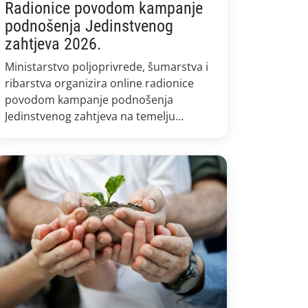
Radionice povodom kampanje
podnošenja Jedinstvenog
zahtjeva 2026.
Ministarstvo poljoprivrede, šumarstva i
ribarstva organizira online radionice
povodom kampanje podnošenja
Jedinstvenog zahtjeva na temelju
Pravilnika o provedbi izravne potpore
poljoprivredi i IAKS mjere ruralnog
razvoja u 2026. godini („Narodne
novine“, br. 147/25). Na radionicama će
predstavnici Ministarstva, Uprave za
potpore poljoprivredi i ruralnom razvoju
i Agencije za plaćanja u poljoprivredi,
ribarstvu i ruralnom razvoju […]