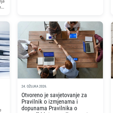
Europa (Horizon Europe). Poziv je
nja
službeno otvoren 23. travnja 2026.
e
Ukupna vrijednost poziva iznosi 170,7
milijuna eura, a obuhvaća 13 tematskih
no
područja usmjerenih na razvoj, jačanje i
povećanje opsega konkurentnih kružnih
biobaziranih […]
i i
24. OŽUJKA 2026.
Otvoreno je savjetovanje za
Pravilnik o izmjenama i
dopunama Pravilnika o
e