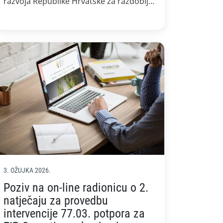
razvoja Republike Hrvatske za razdoblje
od 2014. do 2022. godine (PRR) i/ili
Strateškog plana ZPP-a Republike
Hrvatske 2023.-2027. (SP ZPP) da prijave
svoje projekte na Agricultural and Rural
Inspiration Awards 2026 (ARIA 2026) –
europsku nagradu koja prepoznaje
inspirativne projekte u poljoprivredi i
ruralnim […]
3. OŽUJKA 2026.
Poziv na on-line radionicu o 2.
natječaju za provedbu
intervencije 77.03. potpora za