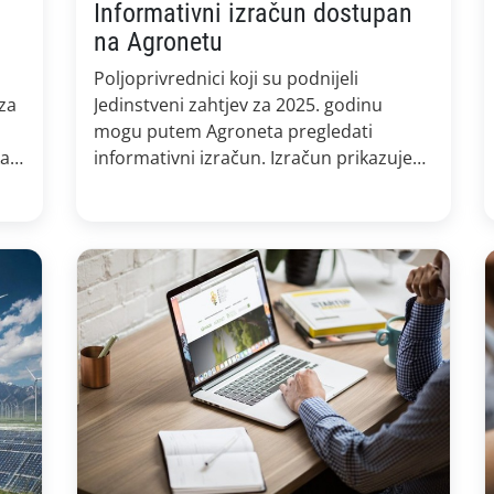
Informativni izračun dostupan
na Agronetu
Poljoprivrednici koji su podnijeli
za
Jedinstveni zahtjev za 2025. godinu
mogu putem Agroneta pregledati
ka
informativni izračun. Izračun prikazuje
do sada odobrene iznose po pojedinoj
 EU
intervenciji te služi isključivo u
informativne svrhe. Upute kako
 •
provjeriti informativni izračun na
Agronetu dostupne su na slici ispod te
na linku: Kako provjeriti informativni
izračun na Agronetu