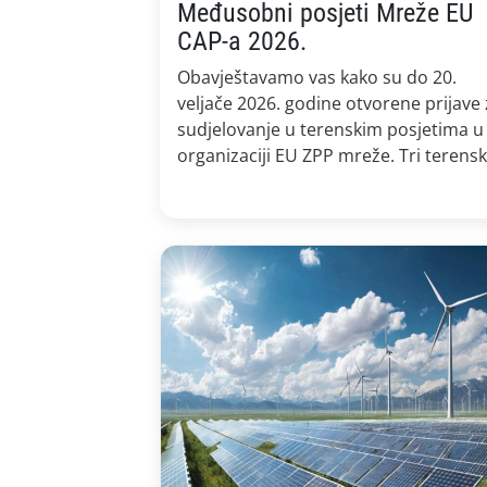
Međusobni posjeti Mreže EU
CAP-a 2026.
Obavještavamo vas kako su do 20.
veljače 2026. godine otvorene prijave 
sudjelovanje u terenskim posjetima u
organizaciji EU ZPP mreže. Tri terens
posjeta s fokusom na inovacije,
razmjenu znanja i EIP-AGRI organizira
ZPP mreža, a teme su: • biljni genetski
izvori • robotika i umjetna inteligencija
proizvodnja proteinskih usjeva u
uvjetima klimatskih […]