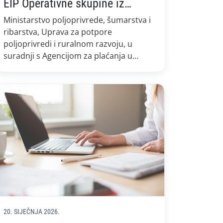
EIP Operativne skupine iz
Strateškog plana Zajedničke
Ministarstvo poljoprivrede, šumarstva i
poljoprivredne politike
ribarstva, Uprava za potpore
2023.-2027.
poljoprivredi i ruralnom razvoju, u
suradnji s Agencijom za plaćanja u
poljoprivredi, ribarstvu i ruralnom
razvoju održat će on-line radionicu za
potencijalne korisnike 2. Natječaja o
provedbi intervencije 77.03. Potpora za
EIP operativne skupine iz Strateškog
plana Zajedničke poljoprivredne politike
Republike Hrvatske 2023. – 2027. On-line
radionica će […]
20. SIJEČNJA 2026.