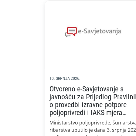
10. SRPNJA 2026.
Otvoreno e-Savjetovanje s
javnošću za Prijedlog Praviln
o provedbi izravne potpore
poljoprivredi i IAKS mjera
ruralnog razvoja za 2027.
Ministarstvo poljoprivrede, šumarstva
godinu
ribarstva uputilo je dana 3. srpnja 202