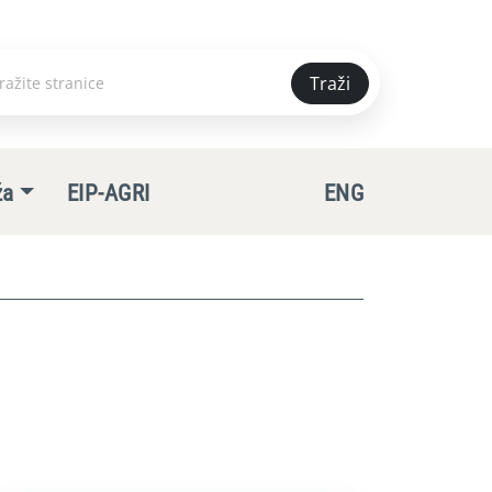
Traži
e
ža
EIP-AGRI
ENG