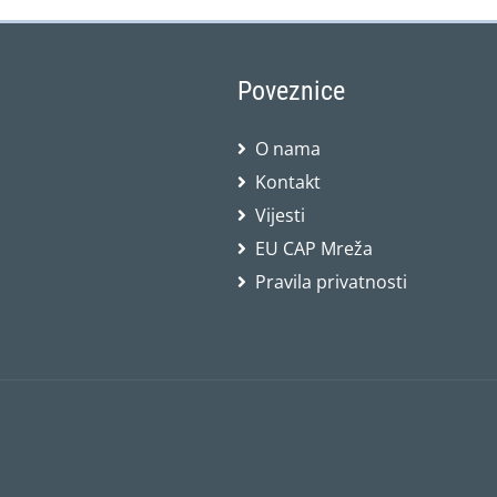
projekata izgradnje postrojenja za
proizvodnju energije […]
Poveznice
O nama
Kontakt
Vijesti
EU CAP Mreža
Pravila privatnosti