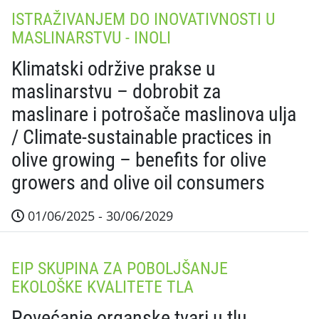
ISTRAŽIVANJEM DO INOVATIVNOSTI U
MASLINARSTVU - INOLI
Klimatski održive prakse u
maslinarstvu – dobrobit za
maslinare i potrošače maslinova ulja
/ Climate-sustainable practices in
olive growing – benefits for olive
growers and olive oil consumers
01/06/2025 - 30/06/2029
Sažetak projekta U prvoj godini projekta obavljen je
EIP SKUPINA ZA POBOLJŠANJE
EKOLOŠKE KVALITETE TLA
Povećanje organske tvari u tlu