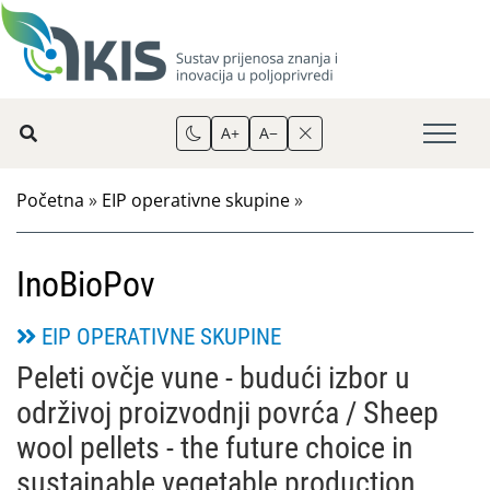
A+
A−
Početna
»
EIP operativne skupine
»
InoBioPov
EIP OPERATIVNE SKUPINE
Peleti ovčje vune - budući izbor u
održivoj proizvodnji povrća / Sheep
wool pellets - the future choice in
sustainable vegetable production