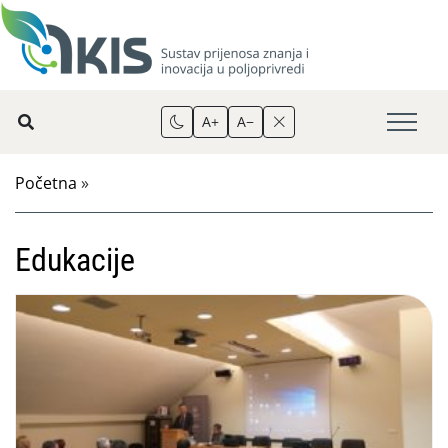
A+
A−
Početna
»
Edukacije