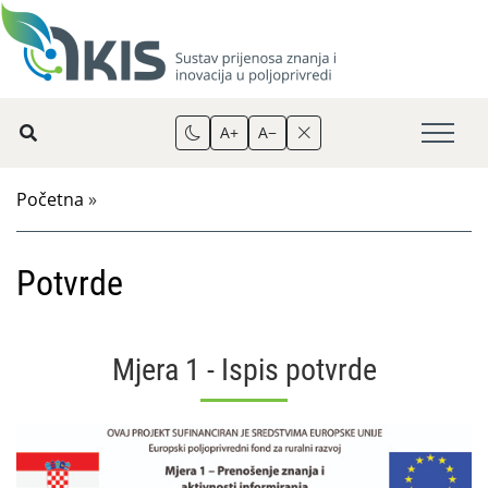
A+
A−
Početna
»
Potvrde
Mjera 1 - Ispis potvrde