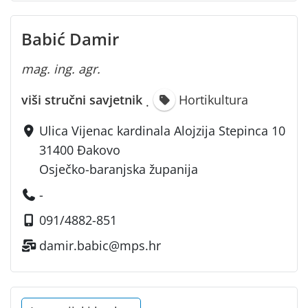
Babić Damir
mag. ing. agr.
viši stručni savjetnik
Hortikultura
·
Ulica Vijenac kardinala Alojzija Stepinca 10
31400 Đakovo
Osječko-baranjska županija
-
091/4882-851
damir.babic@mps.hr