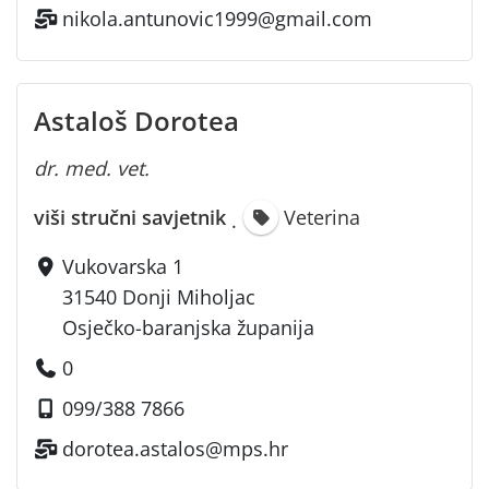
nikola.antunovic1999@gmail.com
Astaloš Dorotea
dr. med. vet.
viši stručni savjetnik
Veterina
·
Vukovarska 1
31540 Donji Miholjac
Osječko-baranjska županija
0
099/388 7866
dorotea.astalos@mps.hr