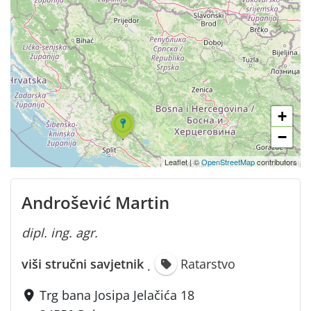
+
−
Leaflet
|
©
OpenStreetMap
contributors
Androšević Martin
dipl. ing. agr.
viši stručni savjetnik
Ratarstvo
·
Trg bana Josipa Jelačića 18