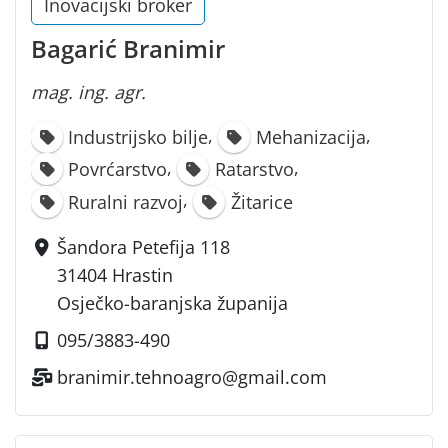
Inovacijski broker
Bagarić Branimir
mag. ing. agr.
,
,
Industrijsko bilje
Mehanizacija
,
,
Povrćarstvo
Ratarstvo
,
Ruralni razvoj
Žitarice
Šandora Petefija 118
31404 Hrastin
Osječko-baranjska županija
095/3883-490
branimir.tehnoagro@gmail.com