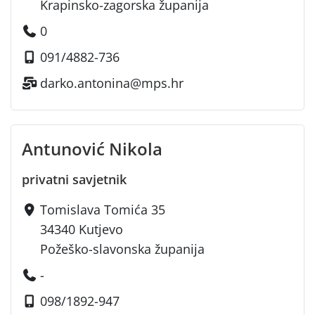
Krapinsko-zagorska županija
0
091/4882-736
darko.antonina@mps.hr
Antunović Nikola
privatni savjetnik
Tomislava Tomića 35
34340 Kutjevo
Požeško-slavonska županija
-
098/1892-947