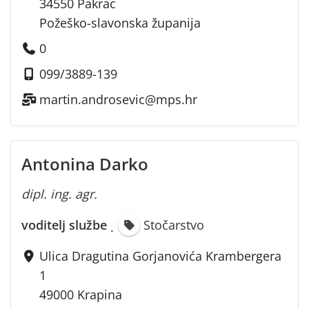
34550 Pakrac
Požeško-slavonska županija
0
099/3889-139
martin.androsevic@mps.hr
Antonina Darko
dipl. ing. agr.
voditelj službe
Stočarstvo
·
Ulica Dragutina Gorjanovića Krambergera
1
49000 Krapina