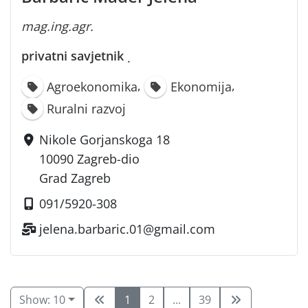
mag.ing.agr.
privatni savjetnik
·
,
,
Agroekonomika
Ekonomija
Ruralni razvoj
Nikole Gorjanskoga 18
10090 Zagreb-dio
Grad Zagreb
091/5920-308
jelena.barbaric.01@gmail.com
Show: 10
1
2
...
39