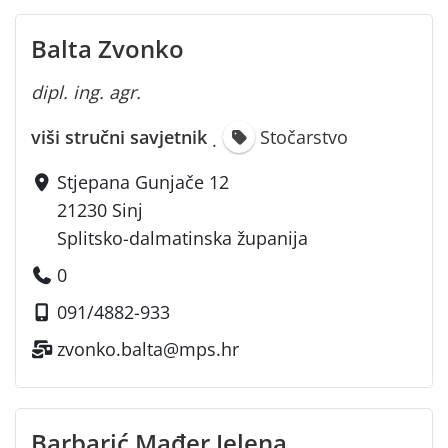
Balta Zvonko
dipl. ing. agr.
viši stručni savjetnik
Stočarstvo
·
Stjepana Gunjače 12
21230 Sinj
Splitsko-dalmatinska županija
0
091/4882-933
zvonko.balta@mps.hr
Barbarić Mađer Jelena