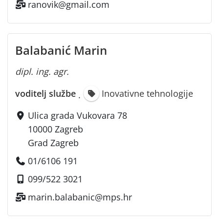
ranovik@gmail.com
Balabanić Marin
dipl. ing. agr.
voditelj službe
Inovativne tehnologije
·
Ulica grada Vukovara 78
10000 Zagreb
Grad Zagreb
01/6106 191
099/522 3021
marin.balabanic@mps.hr