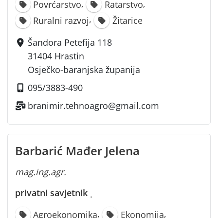
,
,
Povrćarstvo
Ratarstvo
,
Ruralni razvoj
Žitarice
Šandora Petefija 118
31404 Hrastin
Osječko-baranjska županija
095/3883-490
branimir.tehnoagro@gmail.com
Barbarić Mađer Jelena
mag.ing.agr.
privatni savjetnik
·
,
,
Agroekonomika
Ekonomija