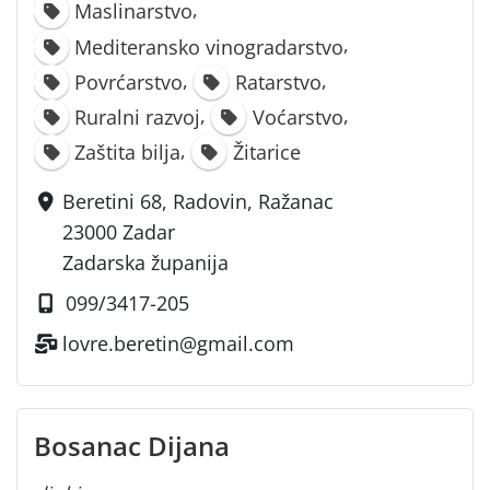
,
Maslinarstvo
,
Mediteransko vinogradarstvo
,
,
Povrćarstvo
Ratarstvo
,
,
Ruralni razvoj
Voćarstvo
,
Zaštita bilja
Žitarice
Beretini 68, Radovin, Ražanac
23000 Zadar
Zadarska županija
099/3417-205
lovre.beretin@gmail.com
Bosanac Dijana