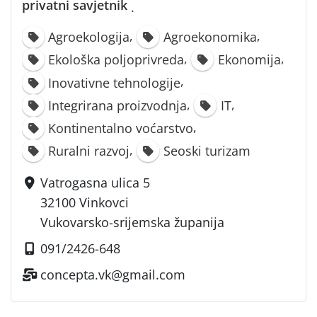
privatni savjetnik
·
,
,
Agroekologija
Agroekonomika
,
,
Ekološka poljoprivreda
Ekonomija
,
Inovativne tehnologije
,
,
Integrirana proizvodnja
IT
,
Kontinentalno voćarstvo
,
Ruralni razvoj
Seoski turizam
Vatrogasna ulica 5
32100 Vinkovci
Vukovarsko-srijemska županija
091/2426-648
concepta.vk@gmail.com