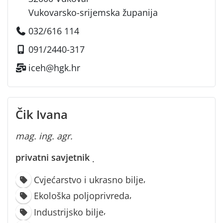
Vukovarsko-srijemska županija
032/616 114
091/2440-317
iceh@hgk.hr
Čik Ivana
mag. ing. agr.
privatni savjetnik
·
,
Cvjećarstvo i ukrasno bilje
,
Ekološka poljoprivreda
,
Industrijsko bilje