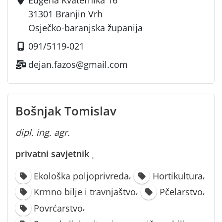
Eugena Kvaternika 16
31301 Branjin Vrh
Osječko-baranjska županija
091/5119-021
dejan.fazos@gmail.com
Bošnjak Tomislav
dipl. ing. agr.
privatni savjetnik
·
,
,
Ekološka poljoprivreda
Hortikultura
,
,
Krmno bilje i travnjaštvo
Pčelarstvo
,
Povrćarstvo