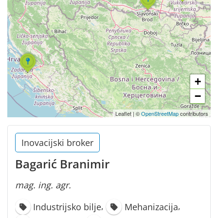
+
−
Leaflet
|
©
OpenStreetMap
contributors
Inovacijski broker
Bagarić Branimir
mag. ing. agr.
,
,
Industrijsko bilje
Mehanizacija