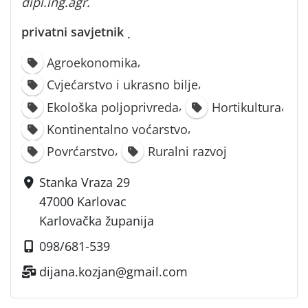
dipl.ing.agr.
privatni savjetnik
·
,
Agroekonomika
,
Cvjećarstvo i ukrasno bilje
,
,
Ekološka poljoprivreda
Hortikultura
,
Kontinentalno voćarstvo
,
Povrćarstvo
Ruralni razvoj
Stanka Vraza 29
47000 Karlovac
Karlovačka županija
098/681-539
dijana.kozjan@gmail.com