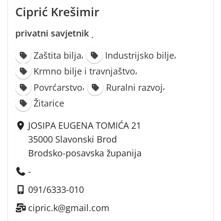
Ciprić Krešimir
privatni savjetnik
·
,
,
Zaštita bilja
Industrijsko bilje
,
Krmno bilje i travnjaštvo
,
,
Povrćarstvo
Ruralni razvoj
Žitarice
JOSIPA EUGENA TOMIĆA 21
35000 Slavonski Brod
Brodsko-posavska županija
-
091/6333-010
cipric.k@gmail.com