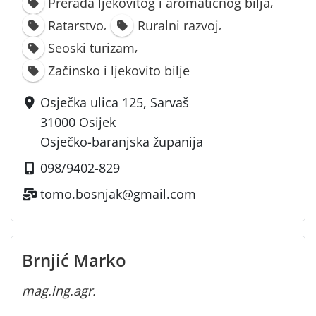
,
Prerada ljekovitog i aromatičnog bilja
,
,
Ratarstvo
Ruralni razvoj
,
Seoski turizam
Začinsko i ljekovito bilje
Osječka ulica 125, Sarvaš
31000 Osijek
Osječko-baranjska županija
098/9402-829
tomo.bosnjak@gmail.com
Brnjić Marko
mag.ing.agr.