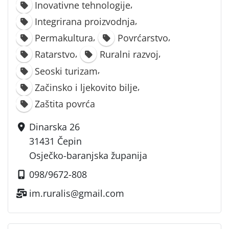
,
Inovativne tehnologije
,
Integrirana proizvodnja
,
,
Permakultura
Povrćarstvo
,
,
Ratarstvo
Ruralni razvoj
,
Seoski turizam
,
Začinsko i ljekovito bilje
Zaštita povrća
Dinarska 26
31431 Čepin
Osječko-baranjska županija
098/9672-808
im.ruralis@gmail.com