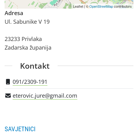
Leaflet
|
©
OpenStreetMap
contributors
Adresa
Ul. Sabunike V 19
23233 Privlaka
Zadarska županija
Kontakt
091/2309-191
eterovic.jure@gmail.com
SAVJETNICI