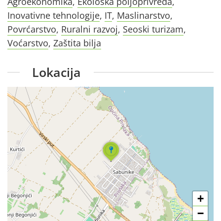
Agroekonomika
,
Ekološka poljoprivreda
,
Inovativne tehnologije
,
IT
,
Maslinarstvo
,
Povrćarstvo
,
Ruralni razvoj
,
Seoski turizam
,
Voćarstvo
,
Zaštita bilja
Lokacija
+
−