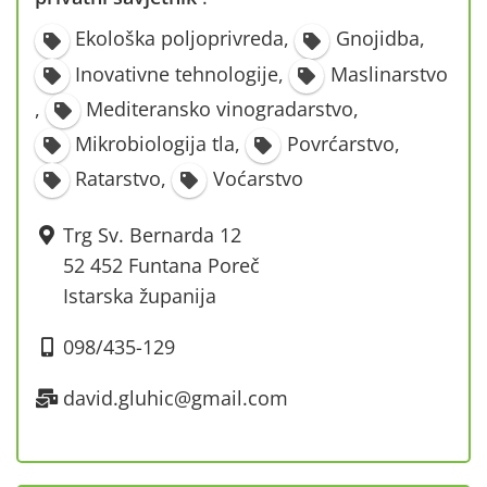
·
Ekološka poljoprivreda
,
Gnojidba
,
Inovativne tehnologije
,
Maslinarstvo
,
Mediteransko vinogradarstvo
,
Mikrobiologija tla
,
Povrćarstvo
,
Ratarstvo
,
Voćarstvo
Trg Sv. Bernarda 12
52 452 Funtana Poreč
Istarska županija
098/435-129
david.gluhic@gmail.com