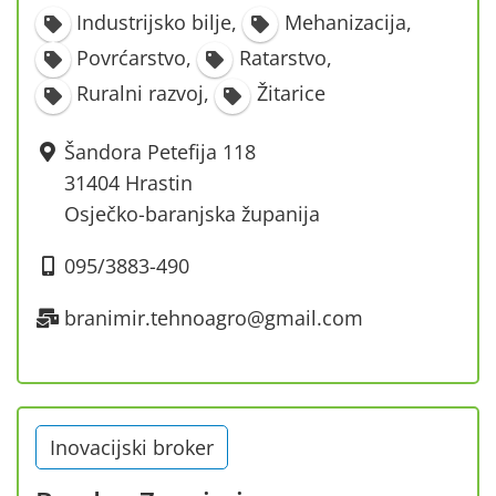
Industrijsko bilje
,
Mehanizacija
,
Povrćarstvo
,
Ratarstvo
,
Ruralni razvoj
,
Žitarice
Šandora Petefija 118
31404 Hrastin
Osječko-baranjska županija
095/3883-490
branimir.tehnoagro@gmail.com
Inovacijski broker