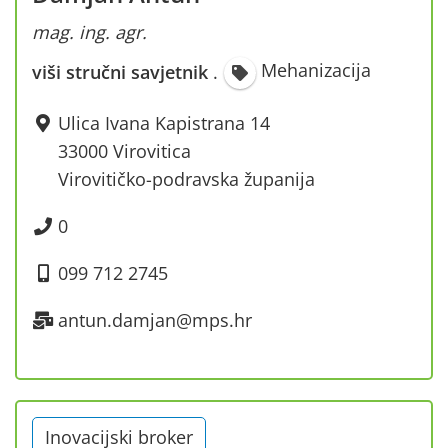
mag. ing. agr.
Mehanizacija
viši stručni savjetnik
·
Ulica Ivana Kapistrana 14
33000 Virovitica
Virovitičko-podravska županija
0
099 712 2745
antun.damjan@mps.hr
Inovacijski broker