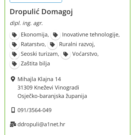
Dropulić Domagoj
dipl. ing. agr.
Ekonomija
,
Inovativne tehnologije
,
Ratarstvo
,
Ruralni razvoj
,
Seoski turizam
,
Voćarstvo
,
Zaštita bilja
Mihajla Klajna 14
31309 Kneževi Vinogradi
Osječko-baranjska županija
091/3564-049
ddropuli@a1net.hr