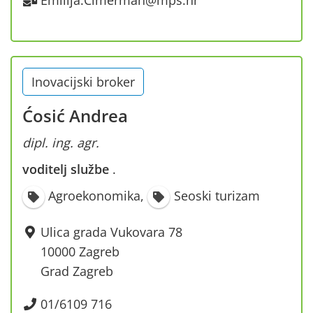
Emilija.Cimerman@mps.hr
Inovacijski broker
Ćosić Andrea
dipl. ing. agr.
voditelj službe
·
Agroekonomika
,
Seoski turizam
Ulica grada Vukovara 78
10000 Zagreb
Grad Zagreb
01/6109 716