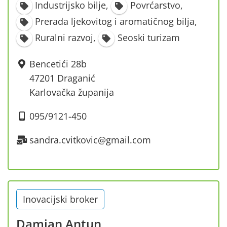
Industrijsko bilje
,
Povrćarstvo
,
Prerada ljekovitog i aromatičnog bilja
,
Ruralni razvoj
,
Seoski turizam
Bencetići 28b
47201 Draganić
Karlovačka županija
095/9121-450
sandra.cvitkovic@gmail.com
Inovacijski broker
Damjan Antun