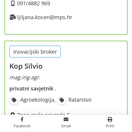
091/4882 969
ljiljana.kocen@mps.hr
Inovacijski broker
Kop Silvio
mag.ing.agr.
privatni savjetnik
·
Agroekologija
,
Ratarstvo
Zona male privrede 5
34550 Pakrac
Facebook
Email
Print
Požeško-slavonska županija