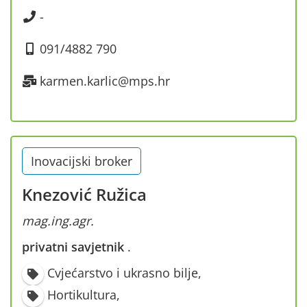
-
091/4882 790
karmen.karlic@mps.hr
Inovacijski broker
Knezović Ružica
mag.ing.agr.
privatni savjetnik
·
Cvjećarstvo i ukrasno bilje
,
Hortikultura
,