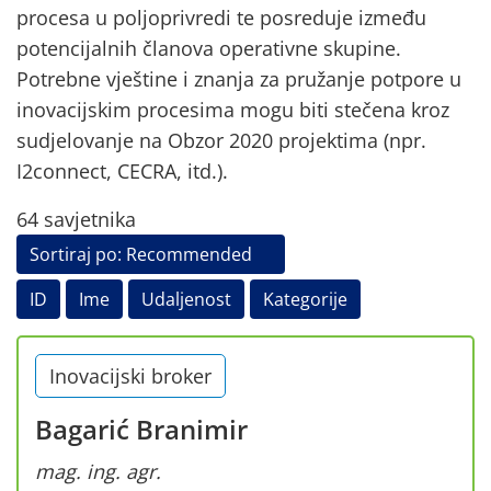
procesa u poljoprivredi te posreduje između
potencijalnih članova operativne skupine.
Potrebne vještine i znanja za pružanje potpore u
inovacijskim procesima mogu biti stečena kroz
sudjelovanje na Obzor 2020 projektima (npr.
I2connect, CECRA, itd.).
64 savjetnika
Sortiraj po:
Recommended
ID
Ime
Udaljenost
Kategorije
Inovacijski broker
Bagarić Branimir
mag. ing. agr.