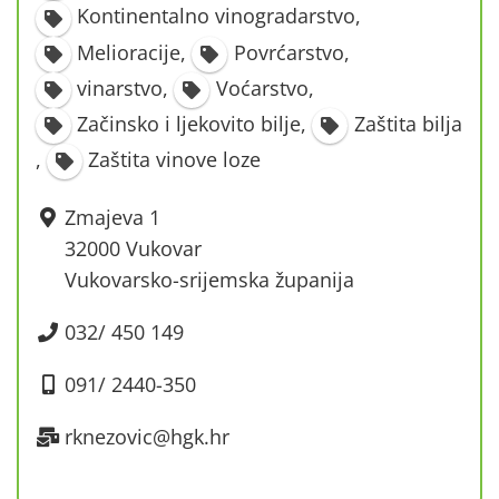
Kontinentalno vinogradarstvo
,
Melioracije
,
Povrćarstvo
,
vinarstvo
,
Voćarstvo
,
Začinsko i ljekovito bilje
,
Zaštita bilja
,
Zaštita vinove loze
Zmajeva 1
32000 Vukovar
Vukovarsko-srijemska županija
032/ 450 149
091/ 2440-350
rknezovic@hgk.hr