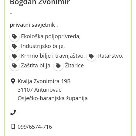
Bogdan Zvonimir
-
privatni savjetnik
·
Ekološka poljoprivreda
,
Industrijsko bilje
,
Krmno bilje i travnjaštvo
,
Ratarstvo
,
Zaštita bilja
,
Žitarice
Kralja Zvonimira 19B
31107 Antunovac
Osječko-baranjska županija
-
099/6574-716