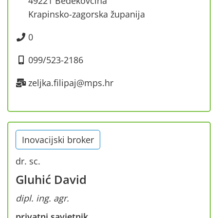
49221 Bedekovčina
Krapinsko-zagorska županija
0
099/523-2186
zeljka.filipaj@mps.hr
Inovacijski broker
dr. sc.
Gluhić David
dipl. ing. agr.
privatni savjetnik