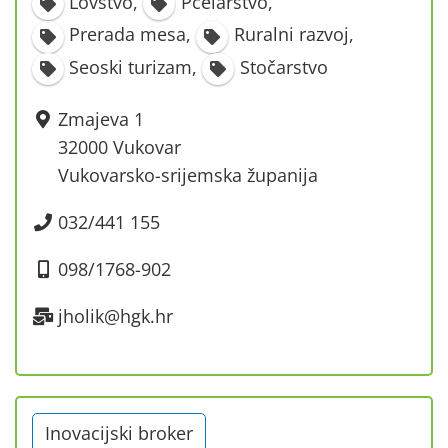
Lovstvo
,
Pčelarstvo
,
Prerada mesa
,
Ruralni razvoj
,
Seoski turizam
,
Stočarstvo
Zmajeva 1
32000 Vukovar
Vukovarsko-srijemska županija
032/441 155
098/1768-902
jholik@hgk.hr
Inovacijski broker