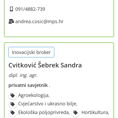
091/4882-739
andrea.cosic@mps.hr
Inovacijski broker
Cvitković Šebrek Sandra
dipl. ing. agr.
privatni savjetnik
·
Agroekologija
,
Cvjećarstvo i ukrasno bilje
,
Ekološka poljoprivreda
,
Hortikultura
,