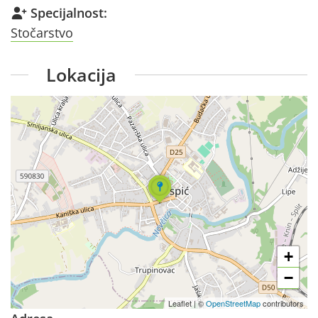
Specijalnost:
Stočarstvo
Lokacija
+
−
Leaflet
|
©
OpenStreetMap
contributors