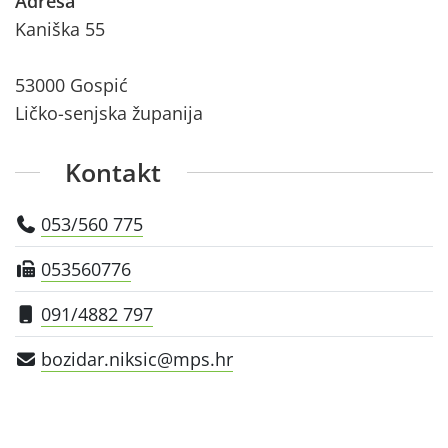
Adresa
Kaniška 55
53000 Gospić
Ličko-senjska županija
Kontakt
053/560 775
053560776
091/4882 797
bozidar.niksic@mps.hr