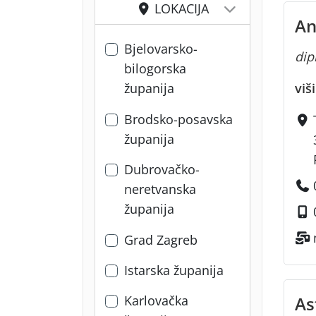
LOKACIJA
An
Bjelovarsko-
dipl
bilogorska
viš
županija
Brodsko-posavska
županija
Dubrovačko-
neretvanska
županija
Grad Zagreb
Istarska županija
As
Karlovačka