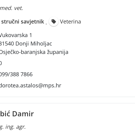
 med. vet.
i stručni savjetnik
Veterina
·
Vukovarska 1
31540 Donji Miholjac
Osječko-baranjska županija
0
099/388 7866
dorotea.astalos@mps.hr
bić Damir
. ing. agr.