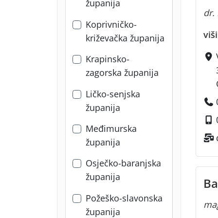
županija
dr.
Koprivničko-
viš
križevačka županija
Krapinsko-
zagorska županija
Ličko-senjska
županija
Međimurska
županija
Osječko-baranjska
županija
Ba
Požeško-slavonska
mag
županija