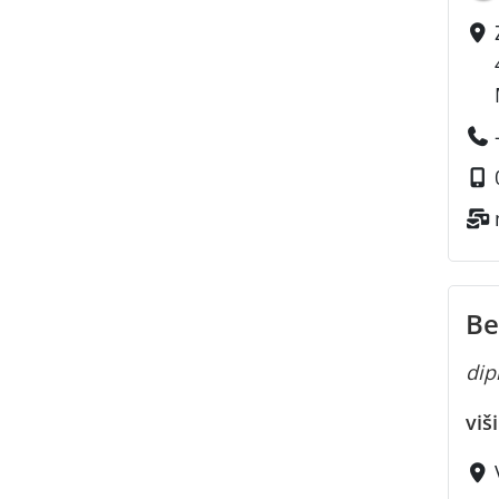
Be
dipl
viš