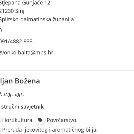
Stjepana Gunjače 12
21230 Sinj
Splitsko-dalmatinska županija
0
091/4882-933
zvonko.balta@mps.hr
ljan Božena
. ing. agr.
i stručni savjetnik
·
,
,
Hortikultura
Povrćarstvo
,
Prerada ljekovitog i aromatičnog bilja