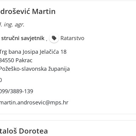
drošević Martin
. ing. agr.
i stručni savjetnik
Ratarstvo
·
Trg bana Josipa Jelačića 18
34550 Pakrac
Požeško-slavonska županija
0
099/3889-139
martin.androsevic@mps.hr
taloš Dorotea