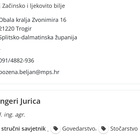
Začinsko i ljekovito bilje
Obala kralja Zvonimira 16
21220 Trogir
Splitsko-dalmatinska županija
-
091/4882-936
bozena.beljan@mps.hr
ngeri Jurica
. ing. agr.
,
i stručni savjetnik
Govedarstvo
Stočarstvo
·