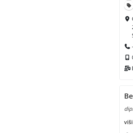
Be
dipl
viš