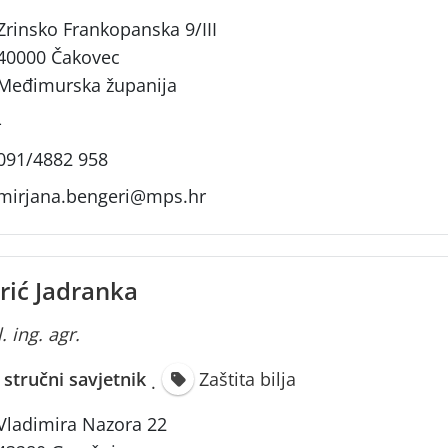
Zrinsko Frankopanska 9/III
40000 Čakovec
Međimurska županija
-
091/4882 958
mirjana.bengeri@mps.hr
rić Jadranka
. ing. agr.
i stručni savjetnik
Zaštita bilja
·
Vladimira Nazora 22