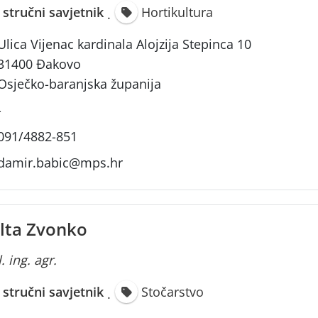
i stručni savjetnik
Hortikultura
·
Ulica Vijenac kardinala Alojzija Stepinca 10
31400 Đakovo
Osječko-baranjska županija
-
091/4882-851
damir.babic@mps.hr
lta Zvonko
. ing. agr.
i stručni savjetnik
Stočarstvo
·