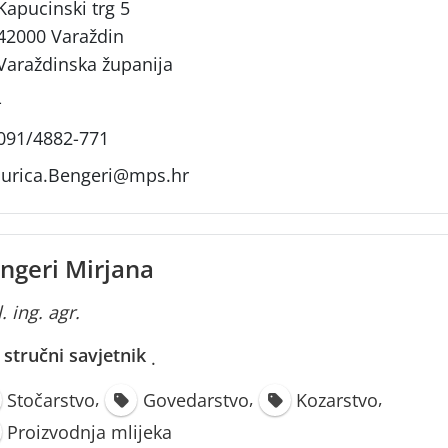
Kapucinski trg 5
42000 Varaždin
Varaždinska županija
-
091/4882-771
Jurica.Bengeri@mps.hr
ngeri Mirjana
. ing. agr.
i stručni savjetnik
·
,
,
,
Stočarstvo
Govedarstvo
Kozarstvo
Proizvodnja mlijeka