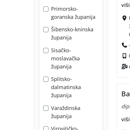
viš
Primorsko-
goranska županija
Šibensko-kninska
županija
Sisačko-
moslavačka
županija
Splitsko-
dalmatinska
Ba
županija
dipl
Varaždinska
županija
viš
Virovitičko-