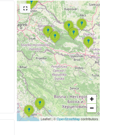
+
−
Leaflet
|
©
OpenStreetMap
contributors