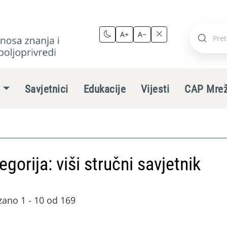
A+
A−
Pretraži
stranic
e
Savjetnici
Edukacije
Vijesti
CAP Mre
egorija: viši stručni savjetnik
zano 1 - 10 od 169