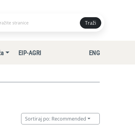
Traži
e
ža
EIP-AGRI
ENG
Sortiraj po:
Recommended