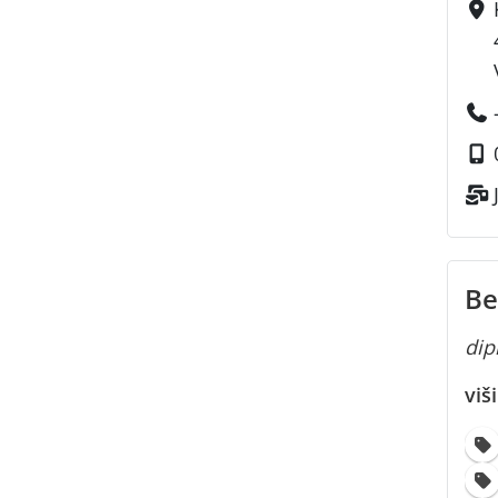
Be
dipl
viš