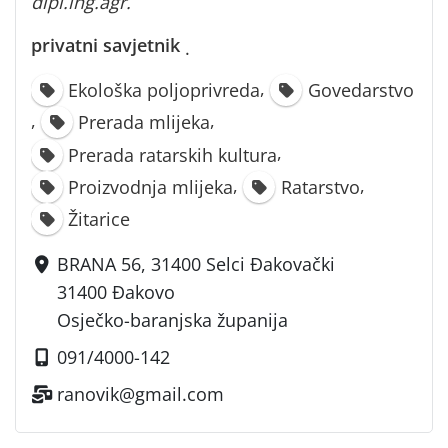
dipl.ing.agr.
privatni savjetnik
·
,
Ekološka poljoprivreda
Govedarstvo
,
,
Prerada mlijeka
,
Prerada ratarskih kultura
,
,
Proizvodnja mlijeka
Ratarstvo
Žitarice
BRANA 56, 31400 Selci Đakovački
31400 Đakovo
Osječko-baranjska županija
091/4000-142
ranovik@gmail.com