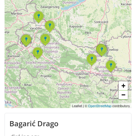
+
−
Leaflet
|
©
OpenStreetMap
contributors
Bagarić Drago