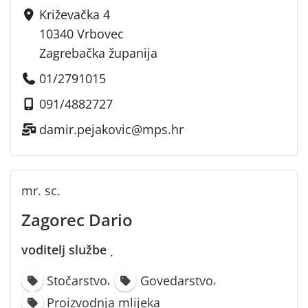
Križevačka 4
10340 Vrbovec
Zagrebačka županija
01/2791015
091/4882727
damir.pejakovic@mps.hr
mr. sc.
Zagorec Dario
voditelj službe
·
,
,
Stočarstvo
Govedarstvo
Proizvodnja mlijeka