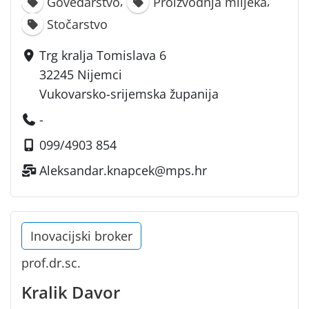
,
,
Govedarstvo
Proizvodnja mlijeka
Stočarstvo
Trg kralja Tomislava 6
32245 Nijemci
Vukovarsko-srijemska županija
-
099/4903 854
Aleksandar.knapcek@mps.hr
Inovacijski broker
prof.dr.sc.
Kralik Davor