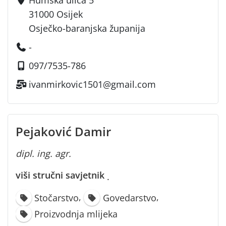
31000 Osijek
Osječko-baranjska županija
-
097/7535-786
ivanmirkovic1501@gmail.com
Pejaković Damir
dipl. ing. agr.
viši stručni savjetnik
·
,
,
Stočarstvo
Govedarstvo
Proizvodnja mlijeka