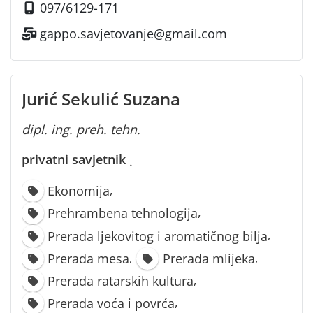
097/6129-171
gappo.savjetovanje@gmail.com
Jurić Sekulić Suzana
dipl. ing. preh. tehn.
privatni savjetnik
·
,
Ekonomija
,
Prehrambena tehnologija
,
Prerada ljekovitog i aromatičnog bilja
,
,
Prerada mesa
Prerada mlijeka
,
Prerada ratarskih kultura
,
Prerada voća i povrća