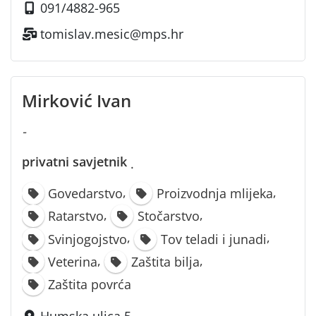
091/4882-965
tomislav.mesic@mps.hr
Mirković Ivan
-
privatni savjetnik
·
,
,
Govedarstvo
Proizvodnja mlijeka
,
,
Ratarstvo
Stočarstvo
,
,
Svinjogojstvo
Tov teladi i junadi
,
,
Veterina
Zaštita bilja
Zaštita povrća
Humska ulica 5