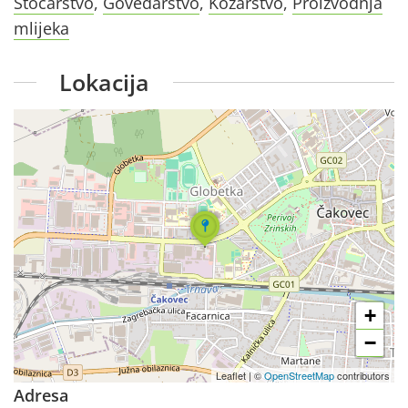
Stočarstvo
,
Govedarstvo
,
Kozarstvo
,
Proizvodnja
mlijeka
Lokacija
+
−
Leaflet
|
©
OpenStreetMap
contributors
Adresa