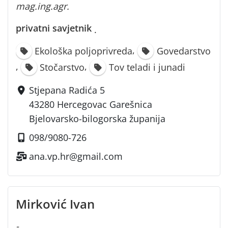
mag.ing.agr.
privatni savjetnik
·
,
Ekološka poljoprivreda
Govedarstvo
,
,
Stočarstvo
Tov teladi i junadi
Stjepana Radića 5
43280 Hercegovac Garešnica
Bjelovarsko-bilogorska županija
098/9080-726
ana.vp.hr@gmail.com
Mirković Ivan
-