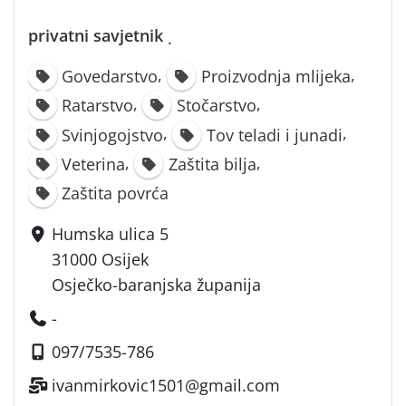
privatni savjetnik
·
,
,
Govedarstvo
Proizvodnja mlijeka
,
,
Ratarstvo
Stočarstvo
,
,
Svinjogojstvo
Tov teladi i junadi
,
,
Veterina
Zaštita bilja
Zaštita povrća
Humska ulica 5
31000 Osijek
Osječko-baranjska županija
-
097/7535-786
ivanmirkovic1501@gmail.com