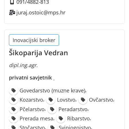
091/4882-813
juraj.ostoic@mps.hr
Inovacijski broker
Šikoparija Vedran
dipl.ing.agr.
privatni savjetnik
·
,
Govedarstvo (muzne krave)
,
,
,
Kozarstvo
Lovstvo
Ovčarstvo
,
,
Pčelarstvo
Peradarstvo
,
,
Prerada mesa
Ribarstvo
,
,
Stočarstvo
Svinjogojstvo