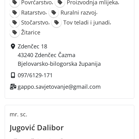
,
,
Povrćarstvo
Proizvodnja mlijeka
,
,
Ratarstvo
Ruralni razvoj
,
,
Stočarstvo
Tov teladi i junadi
Žitarice
Zdenčec 18
43240 Zdenčec Čazma
Bjelovarsko-bilogorska županija
097/6129-171
gappo.savjetovanje@gmail.com
mr. sc.
Jugović Dalibor