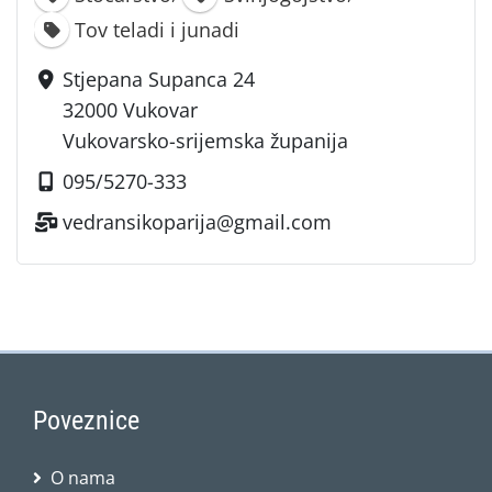
Tov teladi i junadi
Stjepana Supanca 24
32000 Vukovar
Vukovarsko-srijemska županija
095/5270-333
vedransikoparija@gmail.com
Poveznice
O nama