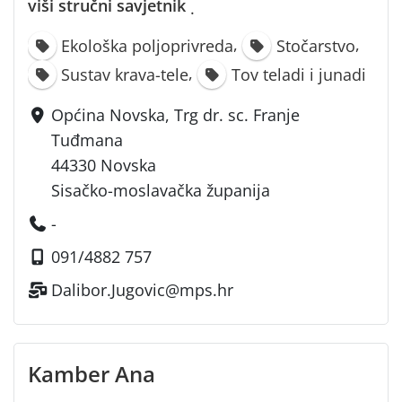
viši stručni savjetnik
·
,
,
Ekološka poljoprivreda
Stočarstvo
,
Sustav krava-tele
Tov teladi i junadi
Općina Novska, Trg dr. sc. Franje
Tuđmana
44330 Novska
Sisačko-moslavačka županija
-
091/4882 757
Dalibor.Jugovic@mps.hr
Kamber Ana