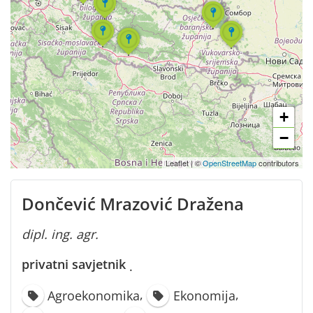
+
−
Leaflet
|
©
OpenStreetMap
contributors
Dončević Mrazović Dražena
dipl. ing. agr.
privatni savjetnik
·
,
,
Agroekonomika
Ekonomija