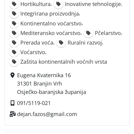
,
,
Hortikultura
Inovativne tehnologije
,
Integrirana proizvodnja
,
Kontinentalno voćarstvo
,
,
Mediteransko voćarstvo
Pčelarstvo
,
,
Prerada voća
Ruralni razvoj
,
Voćarstvo
Zaštita kontinentalnih voćnih vrsta
Eugena Kvaternika 16
31301 Branjin Vrh
Osječko-baranjska županija
091/5119-021
dejan.fazos@gmail.com