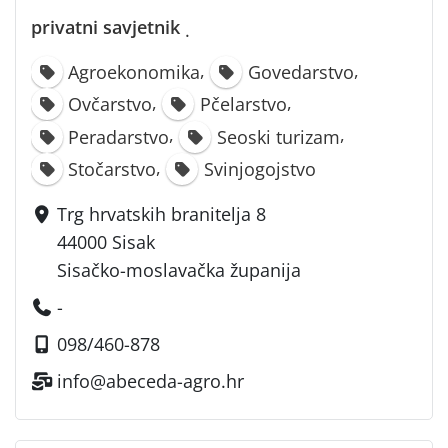
privatni savjetnik
·
,
,
Agroekonomika
Govedarstvo
,
,
Ovčarstvo
Pčelarstvo
,
,
Peradarstvo
Seoski turizam
,
Stočarstvo
Svinjogojstvo
Trg hrvatskih branitelja 8
44000 Sisak
Sisačko-moslavačka županija
-
098/460-878
info@abeceda-agro.hr