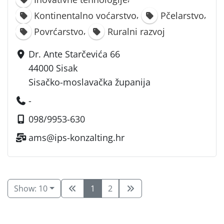
,
,
Kontinentalno voćarstvo
Pčelarstvo
,
Povrćarstvo
Ruralni razvoj
Dr. Ante Starčevića 66
44000 Sisak
Sisačko-moslavačka županija
-
098/9953-630
ams@ips-konzalting.hr
Show: 10
1
2