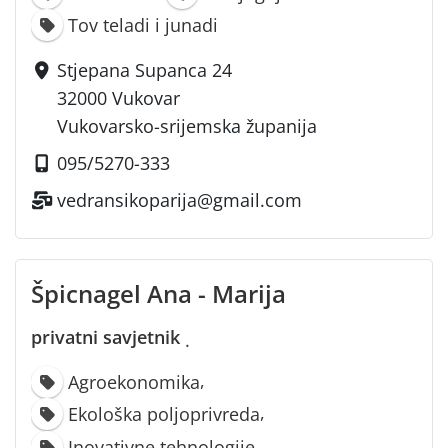
Tov teladi i junadi
Stjepana Supanca 24
32000 Vukovar
Vukovarsko-srijemska županija
095/5270-333
vedransikoparija@gmail.com
Špicnagel Ana - Marija
privatni savjetnik
·
,
Agroekonomika
,
Ekološka poljoprivreda
,
Inovativne tehnologije