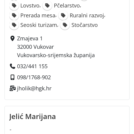
,
,
Lovstvo
Pčelarstvo
,
,
Prerada mesa
Ruralni razvoj
,
Seoski turizam
Stočarstvo
Zmajeva 1
32000 Vukovar
Vukovarsko-srijemska županija
032/441 155
098/1768-902
jholik@hgk.hr
Jelić Marijana
-