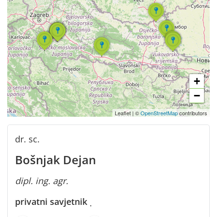
+
−
Leaflet
|
©
OpenStreetMap
contributors
dr. sc.
Bošnjak Dejan
dipl. ing. agr.
privatni savjetnik
·