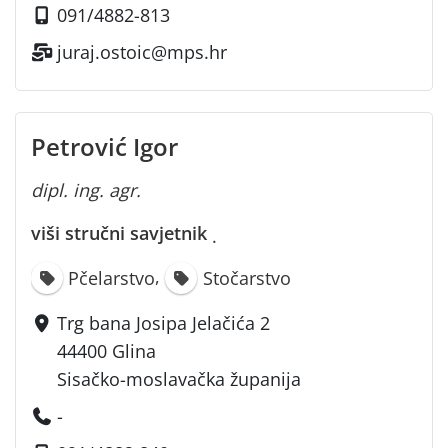
091/4882-813
juraj.ostoic@mps.hr
Petrović Igor
dipl. ing. agr.
viši stručni savjetnik
·
,
Pčelarstvo
Stočarstvo
Trg bana Josipa Jelačića 2
44400 Glina
Sisačko-moslavačka županija
-