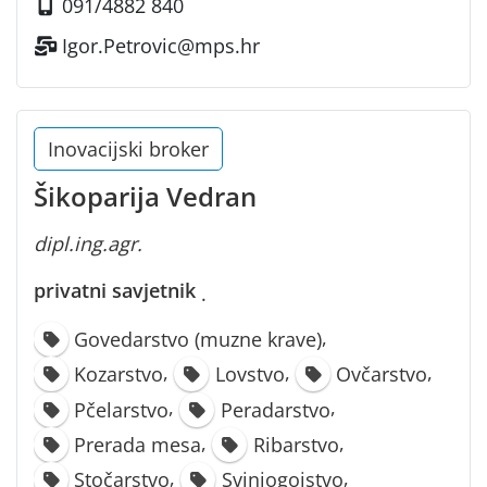
091/4882 840
Igor.Petrovic@mps.hr
Inovacijski broker
Šikoparija Vedran
dipl.ing.agr.
privatni savjetnik
·
,
Govedarstvo (muzne krave)
,
,
,
Kozarstvo
Lovstvo
Ovčarstvo
,
,
Pčelarstvo
Peradarstvo
,
,
Prerada mesa
Ribarstvo
,
,
Stočarstvo
Svinjogojstvo