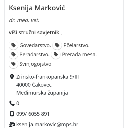
Ksenija Marković
dr. med. vet.
viši stručni savjetnik
·
,
,
Govedarstvo
Pčelarstvo
,
,
Peradarstvo
Prerada mesa
Svinjogojstvo
Zrinsko-frankopanska 9/III
40000 Čakovec
Međimurska županija
0
099/ 6055 891
ksenija.markovic@mps.hr