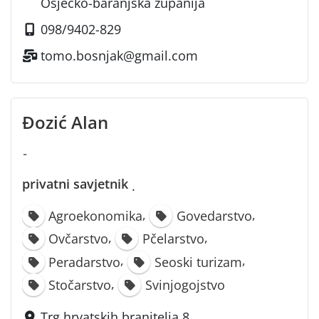
Osječko-baranjska županija
098/9402-829
tomo.bosnjak@gmail.com
Đozić Alan
-
privatni savjetnik
·
,
,
Agroekonomika
Govedarstvo
,
,
Ovčarstvo
Pčelarstvo
,
,
Peradarstvo
Seoski turizam
,
Stočarstvo
Svinjogojstvo
Trg hrvatskih branitelja 8