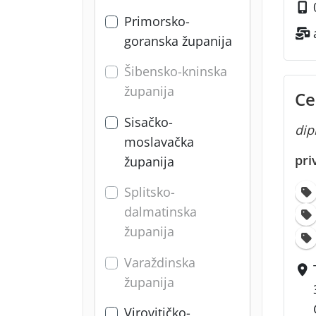
Primorsko-
goranska županija
Šibensko-kninska
županija
Ce
Sisačko-
dipl
moslavačka
pri
županija
Splitsko-
dalmatinska
županija
Varaždinska
županija
Virovitičko-