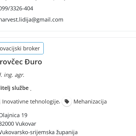
099/3326-404
harvest.lidija@gmail.com
ovacijski broker
rovčec Đuro
. ing. agr.
itelj službe
·
,
Inovativne tehnologije
Mehanizacija
Olajnica 19
32000 Vukovar
Vukovarsko-srijemska županija