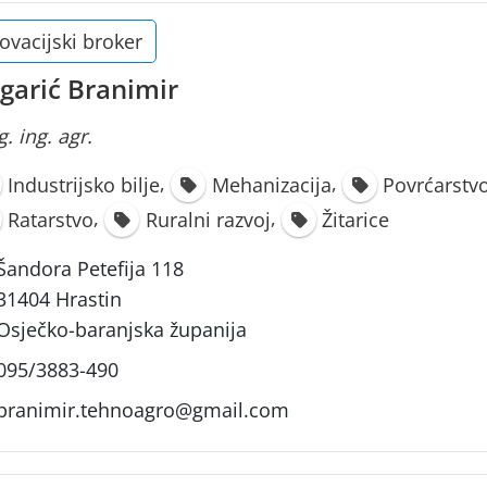
ovacijski broker
garić Branimir
. ing. agr.
,
,
Industrijsko bilje
Mehanizacija
Povrćarstv
,
,
Ratarstvo
Ruralni razvoj
Žitarice
Šandora Petefija 118
31404 Hrastin
Osječko-baranjska županija
095/3883-490
branimir.tehnoagro@gmail.com