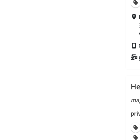
He
mag
pri