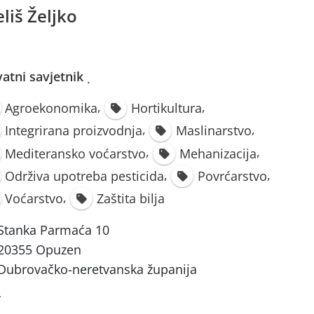
eliš Željko
vatni savjetnik
·
,
,
Agroekonomika
Hortikultura
,
,
Integrirana proizvodnja
Maslinarstvo
,
,
Mediteransko voćarstvo
Mehanizacija
,
,
Održiva upotreba pesticida
Povrćarstvo
,
Voćarstvo
Zaštita bilja
Stanka Parmaća 10
20355 Opuzen
Dubrovačko-neretvanska županija
-