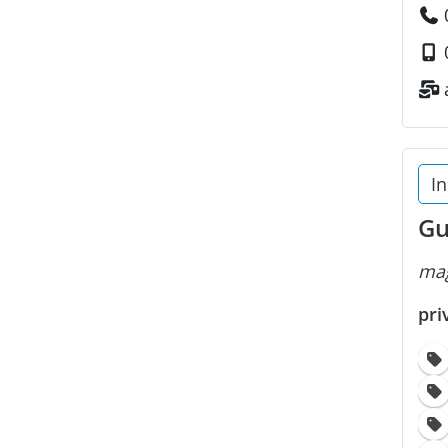
In
Gu
mag
pri