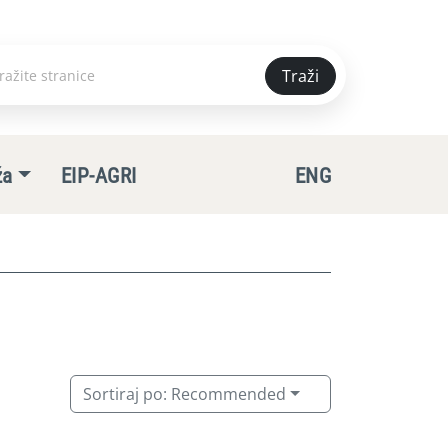
Traži
e
ža
EIP-AGRI
ENG
Sortiraj po:
Recommended