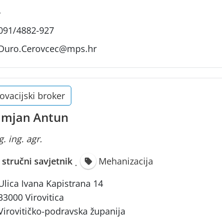
-
091/4882-927
Duro.Cerovcec@mps.hr
ovacijski broker
mjan Antun
. ing. agr.
i stručni savjetnik
Mehanizacija
·
Ulica Ivana Kapistrana 14
33000 Virovitica
Virovitičko-podravska županija