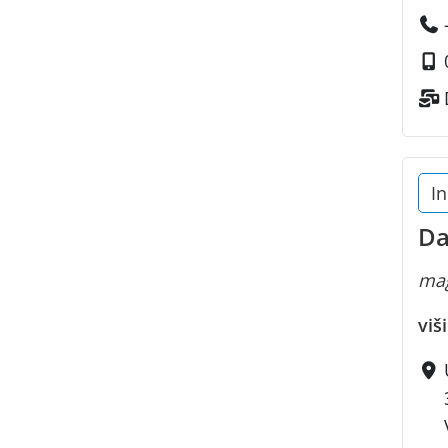
In
Da
mag
viš