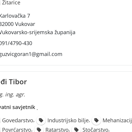
Žitarice
Karlovačka 7
32000 Vukovar
Vukovarsko-srijemska županija
091/4790-430
guzvicgoran1@gmail.com
đi Tibor
. ing. agr.
vatni savjetnik
·
,
,
Govedarstvo
Industrijsko bilje
Mehanizaci
,
,
,
Povrćarstvo
Ratarstvo
Stočarstvo