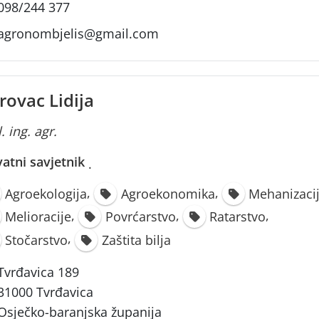
098/244 377
agronombjelis@gmail.com
rovac Lidija
. ing. agr.
vatni savjetnik
·
,
,
Agroekologija
Agroekonomika
Mehanizaci
,
,
,
Melioracije
Povrćarstvo
Ratarstvo
,
Stočarstvo
Zaštita bilja
Tvrđavica 189
31000 Tvrđavica
Osječko-baranjska županija