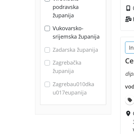
podravska
županija
Vukovarsko-
srijemska županija
In
Zadarska županija
Ce
Zagrebačka
županija
dipl
Zagrebau010dka
vod
u017eupanija