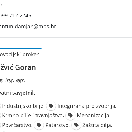
0
099 712 2745
antun.damjan@mps.hr
ovacijski broker
žvić Goran
. ing. agr.
vatni savjetnik
·
,
,
Industrijsko bilje
Integrirana proizvodnja
,
,
Krmno bilje i travnjaštvo
Mehanizacija
,
,
,
Povrćarstvo
Ratarstvo
Zaštita bilja