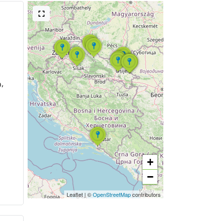
,
o
+
−
Leaflet
|
©
OpenStreetMap
contributors