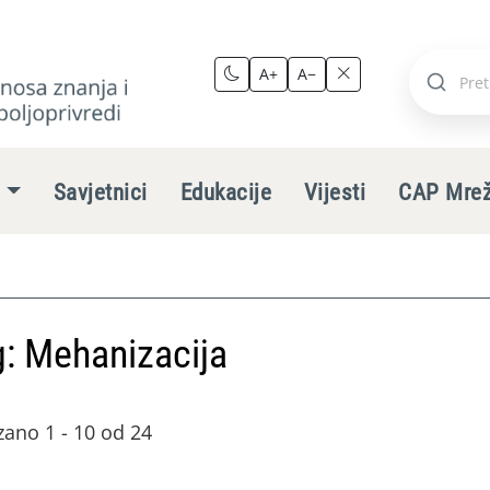
A+
A−
Pretraži
stranic
e
Savjetnici
Edukacije
Vijesti
CAP Mre
: Mehanizacija
zano 1 - 10 od 24