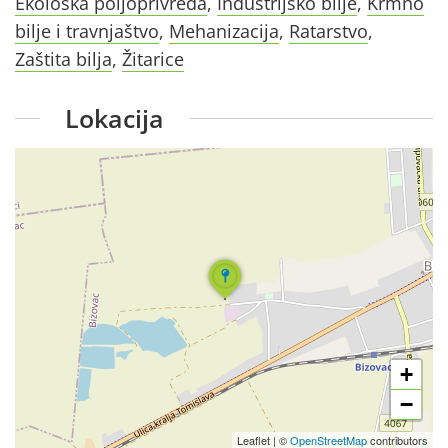
Ekološka poljoprivreda
,
Industrijsko bilje
,
Krmno
bilje i travnjaštvo
,
Mehanizacija
,
Ratarstvo
,
Zaštita bilja
,
Žitarice
Lokacija
+
−
Leaflet
|
©
OpenStreetMap
contributors