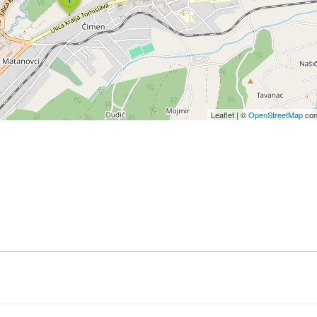
Leaflet
|
©
OpenStreetMap
con