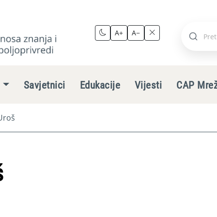
A+
A−
Pretraži
stranic
e
Savjetnici
Edukacije
Vijesti
CAP Mre
Uroš
š