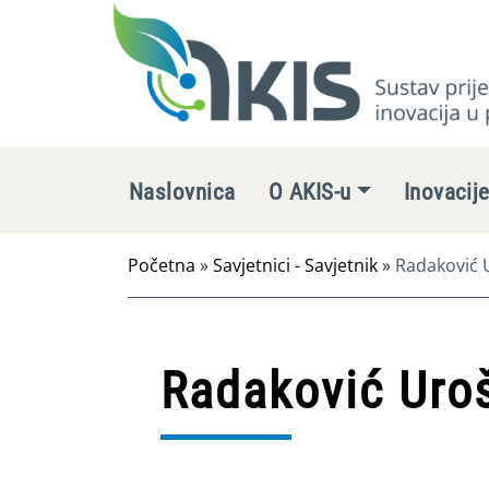
Naslovnica
O AKIS-u
Inovacij
Početna
»
Savjetnici - Savjetnik
»
Radaković 
Radaković Uro