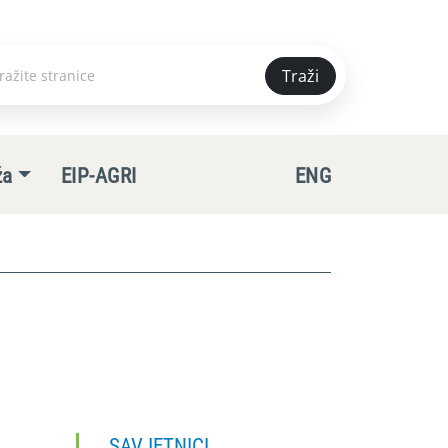
Traži
e
ža
EIP-AGRI
ENG
SAVJETNICI