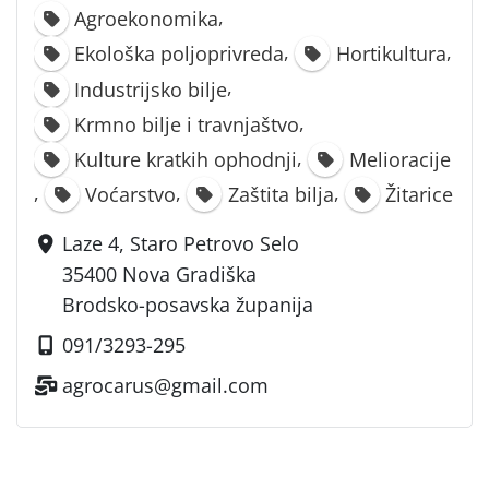
,
Agroekonomika
,
,
Ekološka poljoprivreda
Hortikultura
,
Industrijsko bilje
,
Krmno bilje i travnjaštvo
,
Kulture kratkih ophodnji
Melioracije
,
,
,
Voćarstvo
Zaštita bilja
Žitarice
Laze 4, Staro Petrovo Selo
35400 Nova Gradiška
Brodsko-posavska županija
091/3293-295
agrocarus@gmail.com