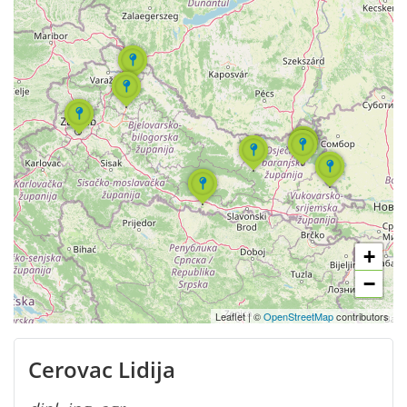
+
−
Leaflet
|
©
OpenStreetMap
contributors
Cerovac Lidija