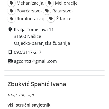
,
,
Mehanizacija
Melioracije
,
,
Povrćarstvo
Ratarstvo
,
Ruralni razvoj
Žitarice
Kralja Tomislava 11
31500 Našice
Osječko-baranjska županija
092/3117-217
agcontxt@gmail.com
Zbukvić Spahić Ivana
mag. ing. agr.
viši stručni savjetnik
·