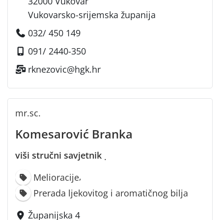
32000 Vukovar
Vukovarsko-srijemska županija
032/ 450 149
091/ 2440-350
rknezovic@hgk.hr
mr.sc.
Komesarović Branka
viši stručni savjetnik
·
,
Melioracije
Prerada ljekovitog i aromatičnog bilja
Županijska 4