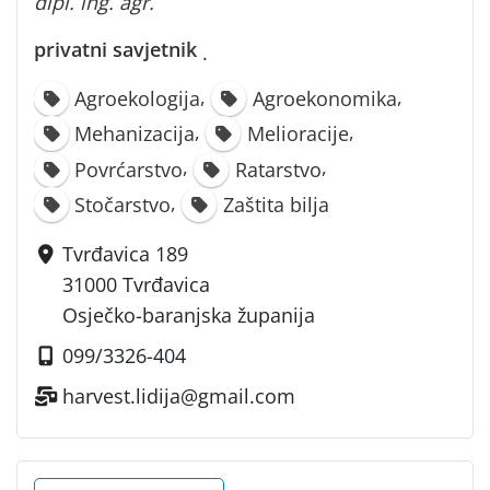
dipl. ing. agr.
privatni savjetnik
·
,
,
Agroekologija
Agroekonomika
,
,
Mehanizacija
Melioracije
,
,
Povrćarstvo
Ratarstvo
,
Stočarstvo
Zaštita bilja
Tvrđavica 189
31000 Tvrđavica
Osječko-baranjska županija
099/3326-404
harvest.lidija@gmail.com