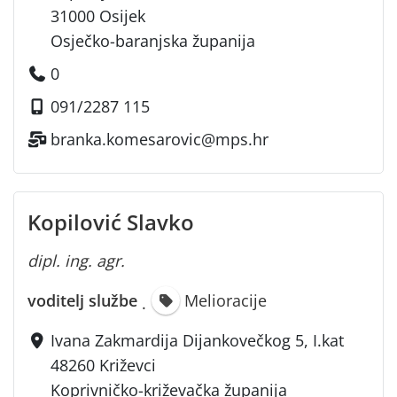
31000 Osijek
Osječko-baranjska županija
0
091/2287 115
branka.komesarovic@mps.hr
Kopilović Slavko
dipl. ing. agr.
voditelj službe
Melioracije
·
Ivana Zakmardija Dijankovečkog 5, I.kat
48260 Križevci
Koprivničko-križevačka županija