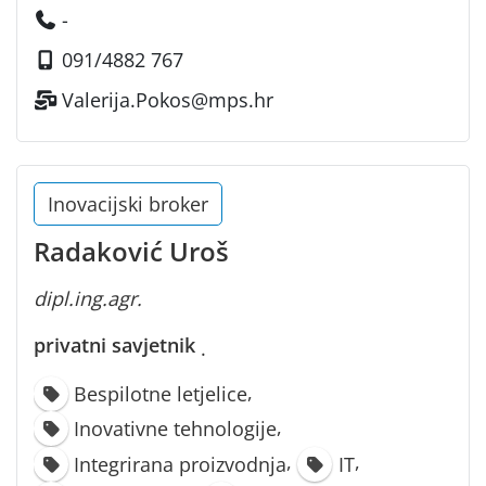
-
091/4882 767
Valerija.Pokos@mps.hr
Inovacijski broker
Radaković Uroš
dipl.ing.agr.
privatni savjetnik
·
,
Bespilotne letjelice
,
Inovativne tehnologije
,
,
Integrirana proizvodnja
IT