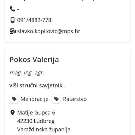
-
091/4882-778
slavko.kopilovic@mps.hr
Pokos Valerija
mag. ing. agr.
viši stručni savjetnik
·
,
Melioracije
Ratarstvo
Matije Gupca 6
42230 Ludbreg
Varaždinska županija