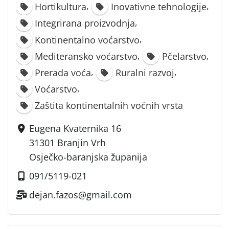
,
,
Hortikultura
Inovativne tehnologije
,
Integrirana proizvodnja
,
Kontinentalno voćarstvo
,
,
Mediteransko voćarstvo
Pčelarstvo
,
,
Prerada voća
Ruralni razvoj
,
Voćarstvo
Zaštita kontinentalnih voćnih vrsta
Eugena Kvaternika 16
31301 Branjin Vrh
Osječko-baranjska županija
091/5119-021
dejan.fazos@gmail.com