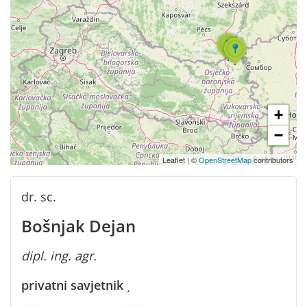
+
−
Leaflet
|
©
OpenStreetMap
contributors
dr. sc.
Bošnjak Dejan
dipl. ing. agr.
privatni savjetnik
·