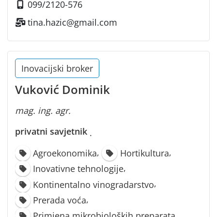
099/2120-576
tina.hazic@gmail.com
Inovacijski broker
Vuković Dominik
mag. ing. agr.
privatni savjetnik
·
,
,
Agroekonomika
Hortikultura
,
Inovativne tehnologije
,
Kontinentalno vinogradarstvo
,
Prerada voća
,
Primjena mikrobioloških preparata