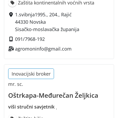
Zaštita kontinentalnih voćnih vrsta
1.svibnja1995., 204., Rajić
44330 Novska
Sisačko-moslavačka županija
091/7968-192
agromoninfo@gmail.com
Inovacijski broker
mr. sc.
Oštrkapa-Međurečan Željkica
viši stručni savjetnik
·
,