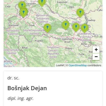
+
−
Leaflet
|
©
OpenStreetMap
contributors
dr. sc.
Bošnjak Dejan
dipl. ing. agr.