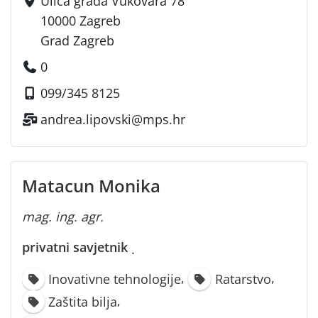
Ulica grada Vukovara 78
10000 Zagreb
Grad Zagreb
0
099/345 8125
andrea.lipovski@mps.hr
Matacun Monika
mag. ing. agr.
privatni savjetnik
·
,
,
Inovativne tehnologije
Ratarstvo
,
Zaštita bilja