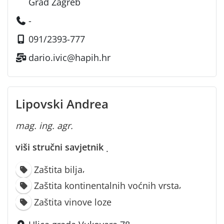
Grad Zagreb
-
091/2393-777
dario.ivic@hapih.hr
Lipovski Andrea
mag. ing. agr.
viši stručni savjetnik
·
,
Zaštita bilja
,
Zaštita kontinentalnih voćnih vrsta
Zaštita vinove loze