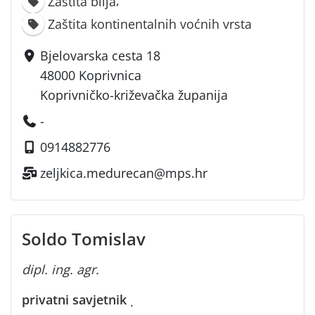
Zaštita bilja
Zaštita kontinentalnih voćnih vrsta
Bjelovarska cesta 18
48000 Koprivnica
Koprivničko-križevačka županija
-
0914882776
zeljkica.medurecan@mps.hr
Soldo Tomislav
dipl. ing. agr.
privatni savjetnik
·