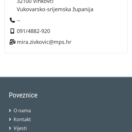
32100 Vinkovci
Vukovarsko-srijemska županija
--
091/4882-920
mira.zivkovic@mps.hr
Poveznice
O nama
Kontakt
Vijesti