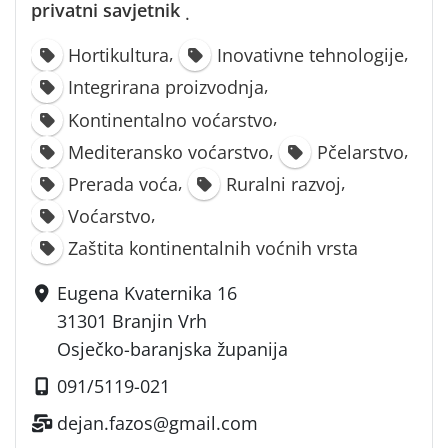
privatni savjetnik
·
,
,
Hortikultura
Inovativne tehnologije
,
Integrirana proizvodnja
,
Kontinentalno voćarstvo
,
,
Mediteransko voćarstvo
Pčelarstvo
,
,
Prerada voća
Ruralni razvoj
,
Voćarstvo
Zaštita kontinentalnih voćnih vrsta
Eugena Kvaternika 16
31301 Branjin Vrh
Osječko-baranjska županija
091/5119-021
dejan.fazos@gmail.com