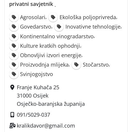
privatni savjetnik
·
,
,
Agrosolari
Ekološka poljoprivreda
,
,
Govedarstvo
Inovativne tehnologije
,
Kontinentalno vinogradarstvo
,
Kulture kratkih ophodnji
,
Obnovljivi izvori energije
,
,
Proizvodnja mlijeka
Stočarstvo
Svinjogojstvo
Franje Kuhača 25
31000 Osijek
Osječko-baranjska županija
091/5029-037
kralikdavor@gmail.com