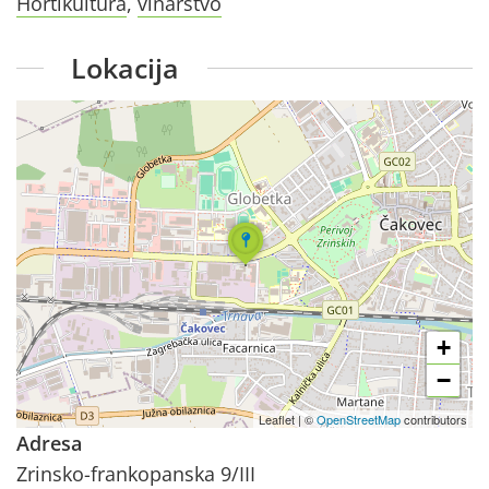
Hortikultura
,
vinarstvo
Lokacija
+
−
Leaflet
|
©
OpenStreetMap
contributors
Adresa
Zrinsko-frankopanska 9/III