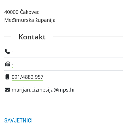
40000 Čakovec
Međimurska županija
Kontakt
-
-
091/4882 957
marijan.cizmesija@mps.hr
SAVJETNICI