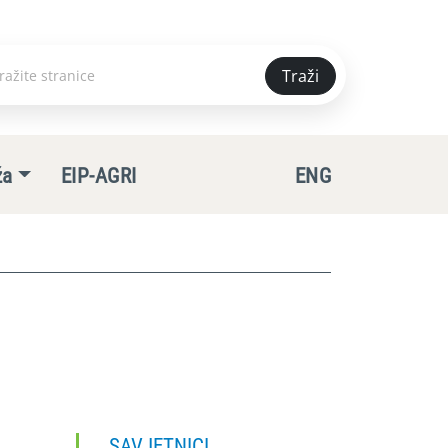
Traži
e
ža
EIP-AGRI
ENG
SAVJETNICI