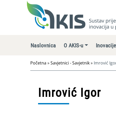
Naslovnica
O AKIS-u
Inovacij
Početna
»
Savjetnici - Savjetnik
»
Imrović Igo
Imrović Igor