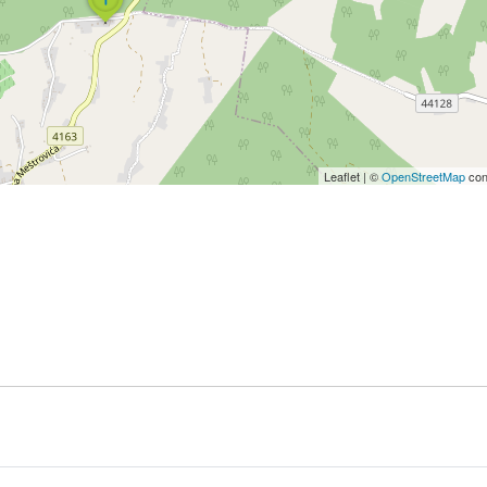
Leaflet
|
©
OpenStreetMap
con