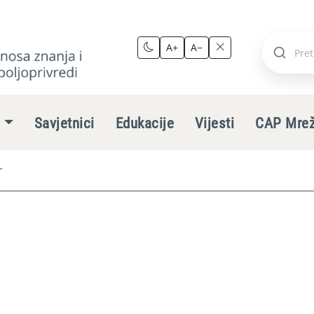
A+
A−
Pretraži
stranic
e
Savjetnici
Edukacije
Vijesti
CAP Mre
r