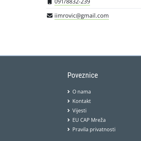
091/8832-239
iimrovic@gmail.com
Poveznice
O nama
Kontakt
Vijesti
EU CAP Mreža
Pravila privatnosti