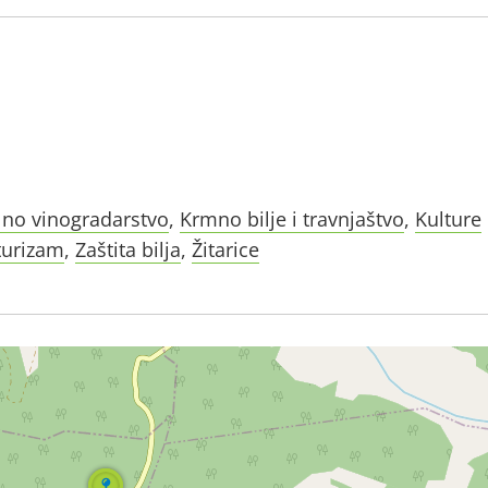
lno vinogradarstvo
,
Krmno bilje i travnjaštvo
,
Kulture
turizam
,
Zaštita bilja
,
Žitarice