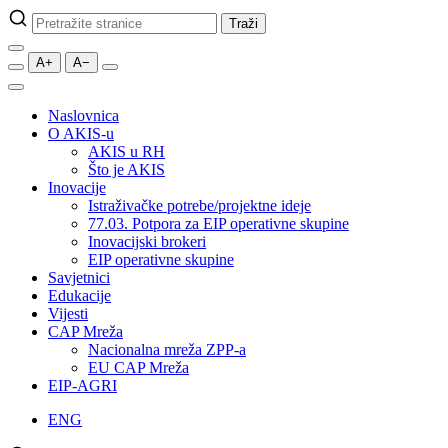
Pretraži
Traži
stranice
A+
A−
Naslovnica
O AKIS-u
AKIS u RH
Što je AKIS
Inovacije
Istraživačke potrebe/projektne ideje
77.03. Potpora za EIP operativne skupine
Inovacijski brokeri
EIP operativne skupine
Savjetnici
Edukacije
Vijesti
CAP Mreža
Nacionalna mreža ZPP-a
EU CAP Mreža
EIP-AGRI
ENG