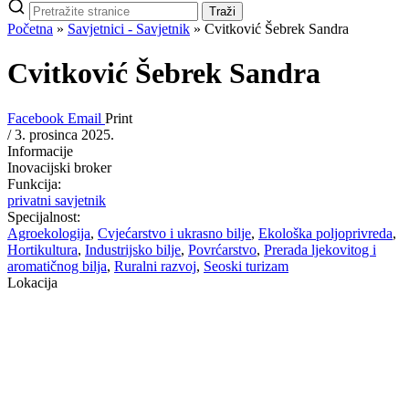
Pretraži
Traži
stranice
Početna
»
Savjetnici - Savjetnik
»
Cvitković Šebrek Sandra
Cvitković Šebrek Sandra
Facebook
Email
Print
/
3. prosinca 2025.
Informacije
Inovacijski broker
Funkcija:
privatni savjetnik
Specijalnost:
Agroekologija
,
Cvjećarstvo i ukrasno bilje
,
Ekološka poljoprivreda
,
Hortikultura
,
Industrijsko bilje
,
Povrćarstvo
,
Prerada ljekovitog i
aromatičnog bilja
,
Ruralni razvoj
,
Seoski turizam
Lokacija