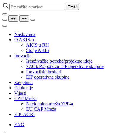
Pretraži
Traži
stranice
A+
A−
Naslovnica
O AKIS-u
AKIS u RH
Što je AKIS
Inovacije
Istraživačke potrebe/projektne ideje
77.03. Potpora za EIP operativne skupine
Inovacijski brokeri
EIP operativne skupine
Savjetnici
Edukacije
Vijesti
CAP Mreža
Nacionalna mreža ZPP-a
EU CAP Mreža
EIP-AGRI
ENG