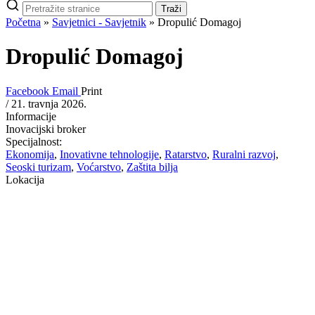
Pretraži
Traži
stranice
Početna
»
Savjetnici - Savjetnik
»
Dropulić Domagoj
Dropulić Domagoj
Facebook
Email
Print
/
21. travnja 2026.
Informacije
Inovacijski broker
Specijalnost:
Ekonomija
,
Inovativne tehnologije
,
Ratarstvo
,
Ruralni razvoj
,
Seoski turizam
,
Voćarstvo
,
Zaštita bilja
Lokacija