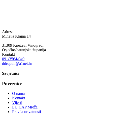
Adresa
Mihajla Klajna 14
31309 Kneževi Vinogradi
Osječko-baranjska županija
Kontakt
091/3564-049
ddropuli@a1net.hr
Savjetnici
Poveznice
O nama
Kontakt
Vijesti
EU CAP Mreža
Pravila privatnosti