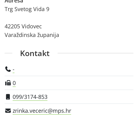
Adresa
Trg Svetog Vida 9
42205 Vidovec
Varaždinska županija
Kontakt
-
0
099/3174-853
zrinka.veceric@mps.hr