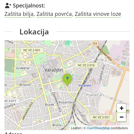
Specijalnost:
Zaštita bilja
,
Zaštita povrća
,
Zaštita vinove loze
Lokacija
+
−
Leaflet
|
©
OpenStreetMap
contributors