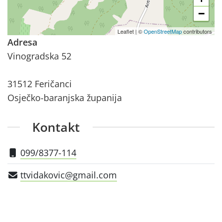
−
Leaflet
|
©
OpenStreetMap
contributors
Adresa
Vinogradska 52
31512 Feričanci
Osječko-baranjska županija
Kontakt
099/8377-114
ttvidakovic@gmail.com