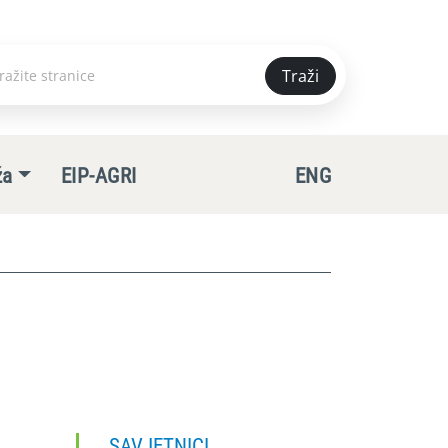
Traži
e
ža
EIP-AGRI
ENG
SAVJETNICI