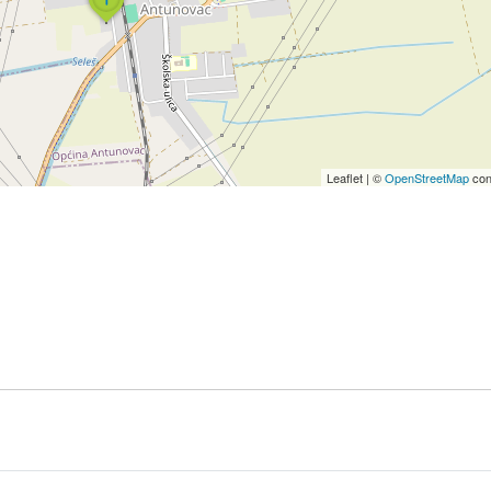
Leaflet
|
©
OpenStreetMap
con