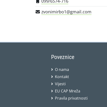
099/6574-716
zvonimirbo1@gmail.com
Poveznice
O nama
Kontakt
Vijesti
EU CAP Mreža
Pravila privatnosti