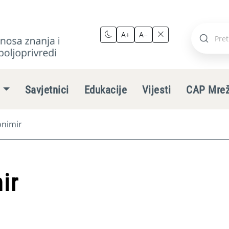
A+
A−
Pretraži
stranic
e
Savjetnici
Edukacije
Vijesti
CAP Mre
nimir
ir