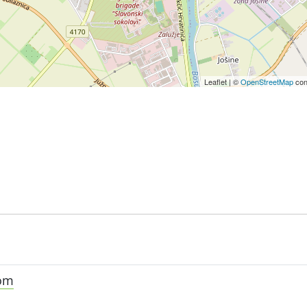
Leaflet
|
©
OpenStreetMap
con
com