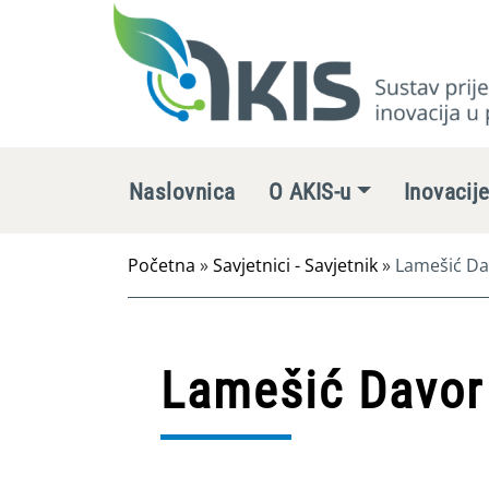
Naslovnica
O AKIS-u
Inovacij
Početna
»
Savjetnici - Savjetnik
»
Lamešić Da
Lamešić Davor