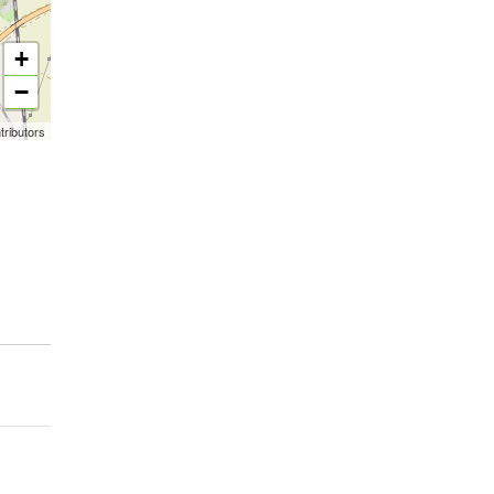
+
−
tributors