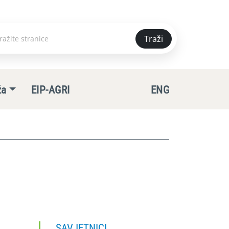
Traži
e
ža
EIP-AGRI
ENG
SAVJETNICI