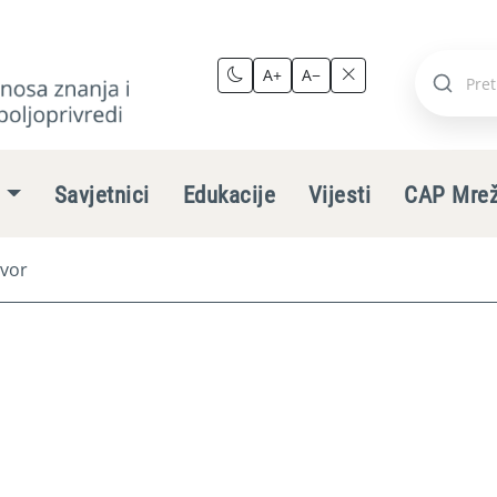
A+
A−
Pretraži
stranic
e
Savjetnici
Edukacije
Vijesti
CAP Mre
vor