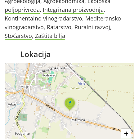
Agroekologija
,
Agroekonomika
,
Ekološka
poljoprivreda
,
Integrirana proizvodnja
,
Kontinentalno vinogradarstvo
,
Mediteransko
vinogradarstvo
,
Ratarstvo
,
Ruralni razvoj
,
Stočarstvo
,
Zaštita bilja
Lokacija
+