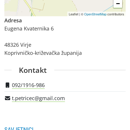
−
Leaflet
|
©
OpenStreetMap
contributors
Adresa
Eugena Kvaternika 6
48326 Virje
Koprivničko-križevačka županija
Kontakt
092/1916-986
t.petricec@gmail.com
SAVJETNICI