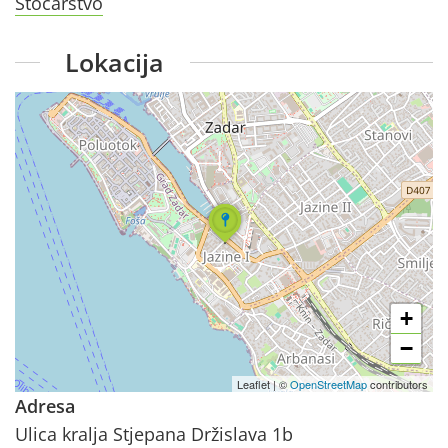
Stočarstvo
Lokacija
+
−
Leaflet
|
©
OpenStreetMap
contributors
Adresa
Ulica kralja Stjepana Držislava 1b