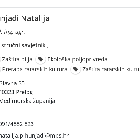
njadi Natalija
. ing. agr.
i stručni savjetnik
·
,
,
Zaštita bilja
Ekološka poljoprivreda
,
Prerada ratarskih kultura
Zaštita ratarskih kultu
Glavna 35
40323 Prelog
Međimurska županija
-
091/4882 823
natalija.p-hunjadi@mps.hr