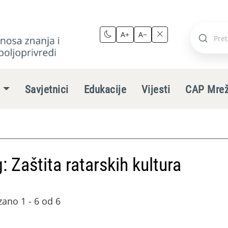
A+
A−
Pretraži
stranic
e
Savjetnici
Edukacije
Vijesti
CAP Mre
: Zaštita ratarskih kultura
zano 1 - 6 od 6