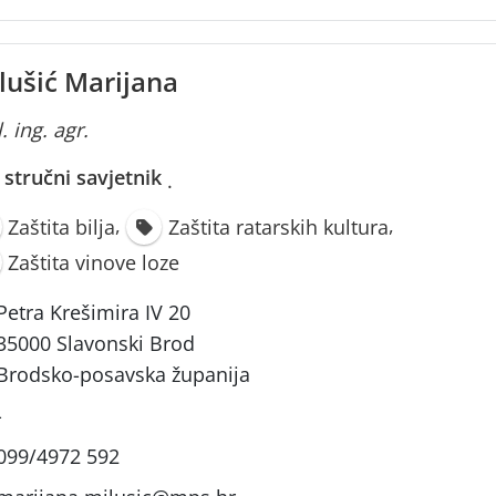
lušić Marijana
. ing. agr.
i stručni savjetnik
·
,
,
Zaštita bilja
Zaštita ratarskih kultura
Zaštita vinove loze
Petra Krešimira IV 20
35000 Slavonski Brod
Brodsko-posavska županija
-
099/4972 592