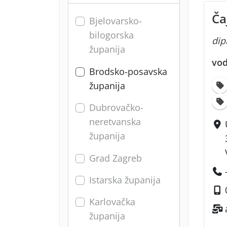
Ča
Bjelovarsko-
bilogorska
dipl
županija
vod
Brodsko-posavska
županija
Dubrovačko-
neretvanska
županija
Grad Zagreb
Istarska županija
Karlovačka
županija