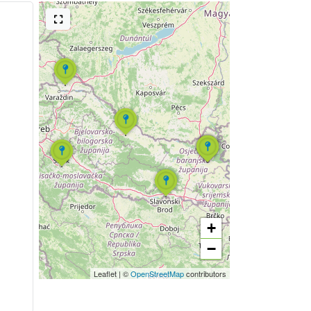
+
−
Leaflet
|
©
OpenStreetMap
contributors