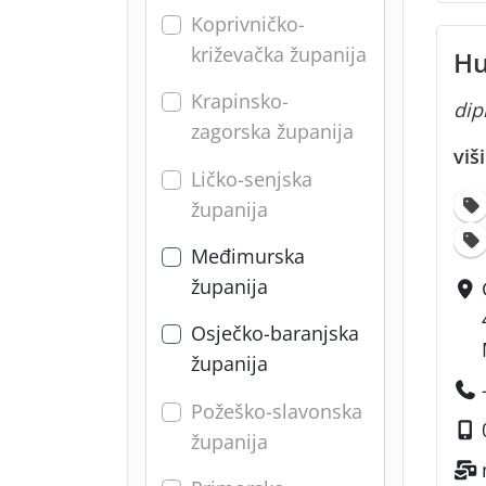
Koprivničko-
križevačka županija
Hu
Krapinsko-
dipl
zagorska županija
viš
Ličko-senjska
županija
Međimurska
županija
Osječko-baranjska
županija
Požeško-slavonska
županija