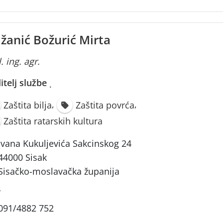
ižanić Božurić Mirta
. ing. agr.
itelj službe
·
,
,
Zaštita bilja
Zaštita povrća
Zaštita ratarskih kultura
Ivana Kukuljevića Sakcinskog 24
44000 Sisak
Sisačko-moslavačka županija
-
091/4882 752