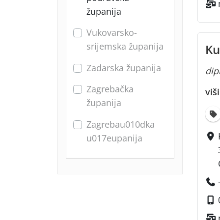
županija
Vukovarsko-
srijemska županija
Ku
Zadarska županija
dipl
Zagrebačka
viš
županija
Zagrebau010dka
u017eupanija