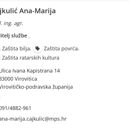
jkulić Ana-Marija
. ing. agr.
itelj službe
·
,
,
Zaštita bilja
Zaštita povrća
Zaštita ratarskih kultura
Ulica Ivana Kapistrana 14
33000 Virovitica
Virovitičko-podravska županija
-
091/4882-961
ana-marija.cajkulic@mps.hr