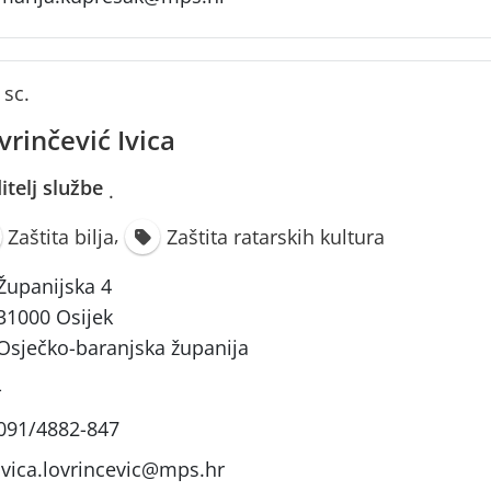
 sc.
vrinčević Ivica
itelj službe
·
,
Zaštita bilja
Zaštita ratarskih kultura
Županijska 4
31000 Osijek
Osječko-baranjska županija
-
091/4882-847
ivica.lovrincevic@mps.hr