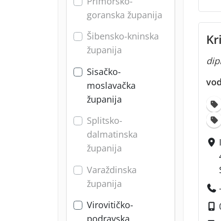
Primorsko-
goranska županija
Šibensko-kninska
Kr
županija
dipl
Sisačko-
vod
moslavačka
županija
Splitsko-
dalmatinska
županija
Varaždinska
županija
Virovitičko-
podravska