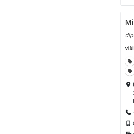
Mi
dipl
viš