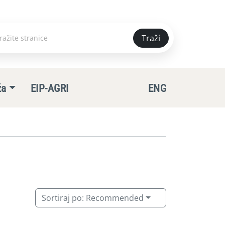
Traži
e
ža
EIP-AGRI
ENG
Sortiraj po:
Recommended