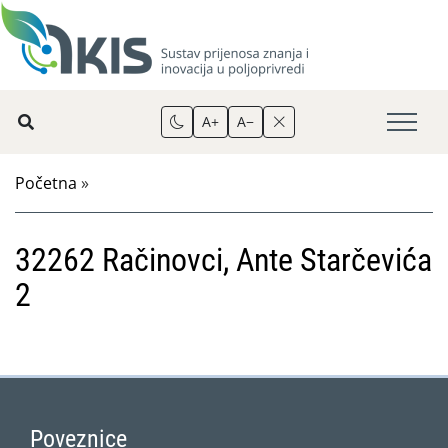
A+
A−
Početna
»
32262 Račinovci, Ante Starčevića
2
Poveznice