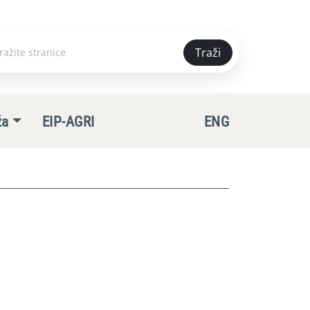
Traži
e
ža
EIP-AGRI
ENG