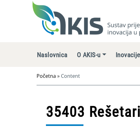
Naslovnica
O AKIS-u
Inovacij
Početna
»
Content
35403 Rešetari