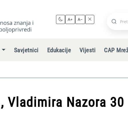
A+
A−
Pretraži
stranic
e
Savjetnici
Edukacije
Vijesti
CAP Mre
, Vladimira Nazora 30